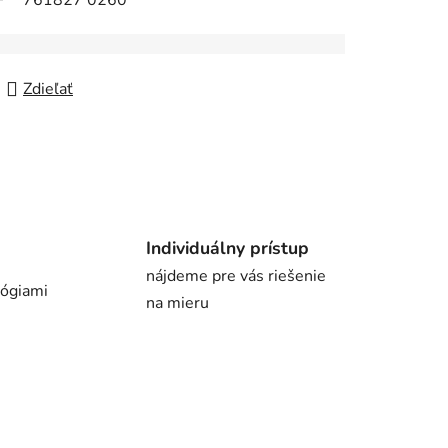
761827 0260
Zdieľať
Individuálny prístup
nájdeme pre vás riešenie
lógiami
na mieru