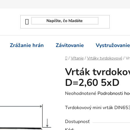
Zrážanie hrán
Závitovanie
Vystružovanie
Domov
/
Vŕtanie
/
Vrtáky tvrdokovové
/
Vr
Vrták tvrdoko
D=2,60 5xD
Priemerné
Neohodnotené
Podrobnosti ho
hodnotenie
Tvrdokovový mini vrták DIN6
produktu
je
Dostupnosť
0,0