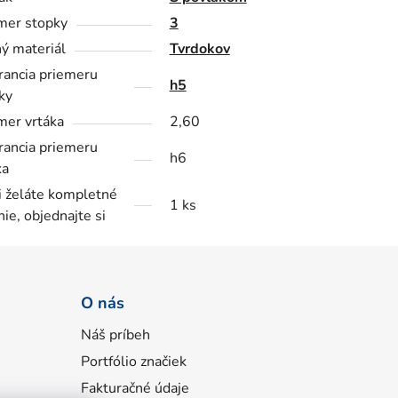
mer stopky
3
ý materiál
Tvrdokov
rancia priemeru
h5
ky
mer vrtáka
2,60
rancia priemeru
h6
ka
i želáte kompletné
1 ks
nie, objednajte si
O nás
Náš príbeh
Portfólio značiek
Fakturačné údaje