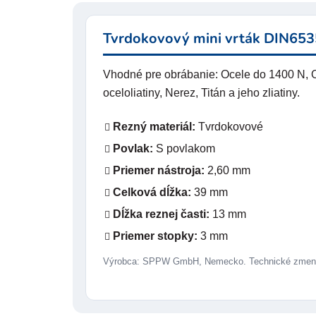
Tvrdokovový mini vrták DIN653
Vhodné pre obrábanie: Ocele do 1400 N, O
oceloliatiny, Nerez, Titán a jeho zliatiny.
Rezný materiál:
Tvrdokovové
Povlak:
S povlakom
Priemer nástroja:
2,60 mm
Celková dĺžka:
39 mm
Dĺžka reznej časti:
13 mm
Priemer stopky:
3 mm
Výrobca: SPPW GmbH, Nemecko. Technické zmeny