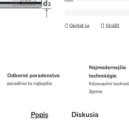
Kód:
z
5
hviezdičiek.
Opýtať sa
Strážiť
Najmodernejšie
Odborné poradenstvo
technológie
poradíme to najlepšie
frézovacími techno
žijeme
Popis
Diskusia