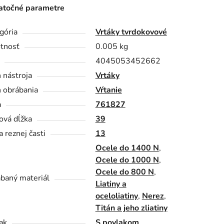
točné parametre
gória
Vrtáky tvrdokovové
tnosť
0.005 kg
4045053452662
 nástroja
Vrtáky
 obrábania
Vŕtanie
a
761827
ová dĺžka
39
a reznej časti
13
Ocele do 1400 N
,
Ocele do 1000 N
,
Ocele do 800 N
,
baný materiál
Liatiny a
oceloliatiny
,
Nerez
,
Titán a jeho zliatiny
ak
S povlakom