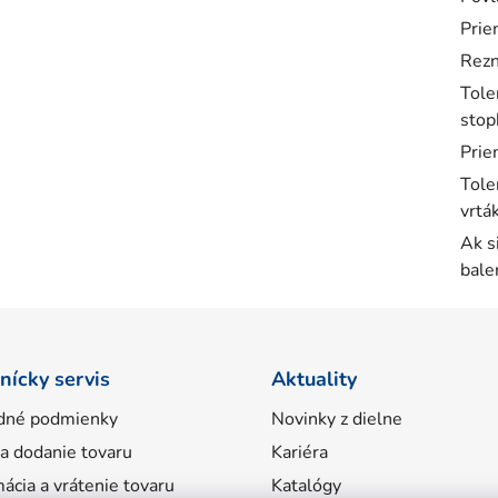
Prie
Rezn
Tole
stop
Prie
Tole
vrtá
Ak s
bale
nícky servis
Aktuality
dné podmienky
Novinky z dielne
 a dodanie tovaru
Kariéra
ácia a vrátenie tovaru
Katalógy