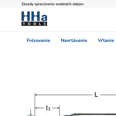
Prejsť
Zásady spracúvania osobných údajov
na
obsah
Frézovanie
Navrtávanie
Vŕtanie