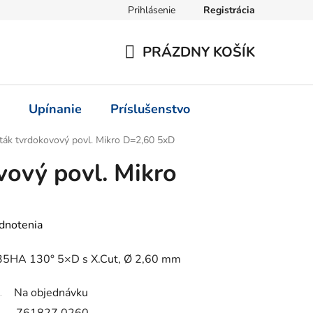
Prihlásenie
Registrácia
PRÁZDNY KOŠÍK
NÁKUPNÝ
KOŠÍK
Upínanie
Príslušenstvo
ták tvrdokovový povl. Mikro D=2,60 5xD
vový povl. Mikro
dnotenia
535HA 130° 5×D s X.Cut, Ø 2,60 mm
Na objednávku