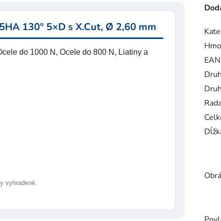
Doda
5HA 130° 5×D s X.Cut, Ø 2,60 mm
Kate
Hmo
cele do 1000 N, Ocele do 800 N, Liatiny a
EAN
Druh
Druh
Rad
Celk
Dĺžk
Obrá
 vyhradené.
Povl