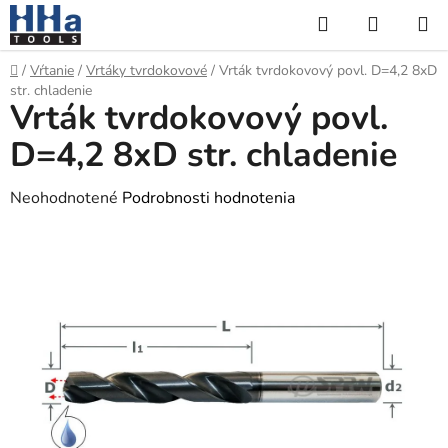
Prejsť
Hľadať
NÁKUP
na
KOŠÍK
obsah
Domov
/
Vŕtanie
/
Vrtáky tvrdokovové
/
Vrták tvrdokovový povl. D=4,2 8xD
str. chladenie
Vrták tvrdokovový povl.
D=4,2 8xD str. chladenie
Priemerné
Neohodnotené
Podrobnosti hodnotenia
hodnotenie
produktu
je
0,0
z
5
hviezdičiek.