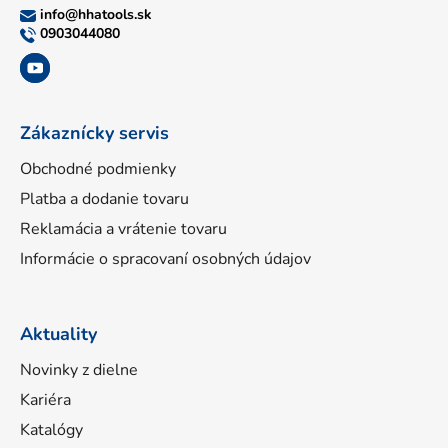
ä
info
@
hhatools.sk
t
0903044080
i
e
Zákaznícky servis
Obchodné podmienky
Platba a dodanie tovaru
Reklamácia a vrátenie tovaru
Informácie o spracovaní osobných údajov
Aktuality
Novinky z dielne
Kariéra
Katalógy