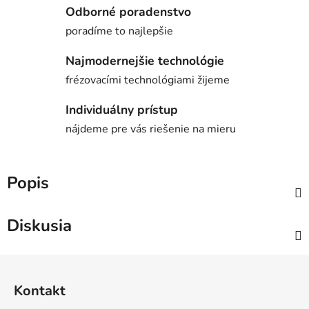
Odborné poradenstvo
poradíme to najlepšie
Najmodernejšie technológie
frézovacími technológiami žijeme
Individuálny prístup
nájdeme pre vás riešenie na mieru
Popis
Diskusia
Z
á
Kontakt
p