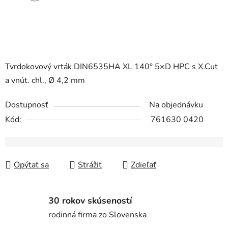
Tvrdokovový vrták DIN6535HA XL 140° 5×D HPC s X.Cut
a vnút. chl., Ø 4,2 mm
Dostupnosť
Na objednávku
Kód:
761630 0420
Opýtať sa
Strážiť
Zdieľať
30 rokov skúseností
rodinná firma zo Slovenska