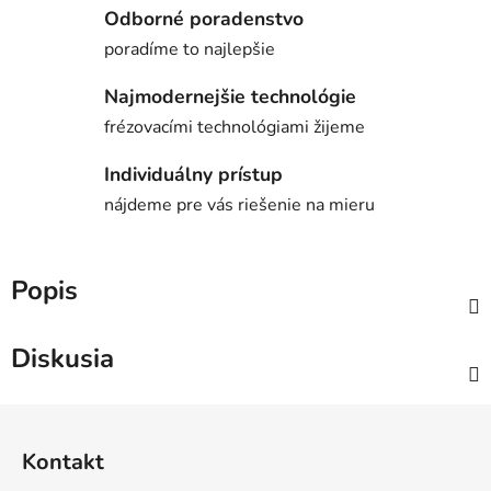
Odborné poradenstvo
poradíme to najlepšie
Najmodernejšie technológie
frézovacími technológiami žijeme
Individuálny prístup
nájdeme pre vás riešenie na mieru
Popis
Diskusia
Z
á
Kontakt
p