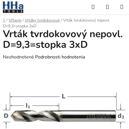
Prejsť
Hľadať
NÁKUP
na
KOŠÍK
obsah
Domov
/
Vŕtanie
/
Vrtáky tvrdokovové
/
Vrták tvrdokovový nepovl.
D=9,3=stopka 3xD
Vrták tvrdokovový nepovl.
D=9,3=stopka 3xD
Priemerné
Neohodnotené
Podrobnosti hodnotenia
hodnotenie
produktu
je
0,0
z
5
hviezdičiek.