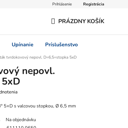
Prihlásenie
Registrácia
PRÁZDNY KOŠÍK
NÁKUPNÝ
KOŠÍK
Upínanie
Príslušenstvo
ták tvrdokovový nepovl. D=6,5=stopka 5xD
vový nepovl.
 5xD
dnotenia
° 5×D s valcovou stopkou, Ø 6,5 mm
Na objednávku