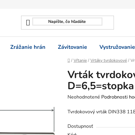
Zrážanie hrán
Závitovanie
Vystružovanie
Domov
/
Vŕtanie
/
Vrtáky tvrdokovové
/
Vr
Vrták tvrdoko
D=6,5=stopka
Priemerné
Neohodnotené
Podrobnosti ho
hodnotenie
Tvrdokovový vrták DIN338 118
produktu
je
Dostupnosť
0,0