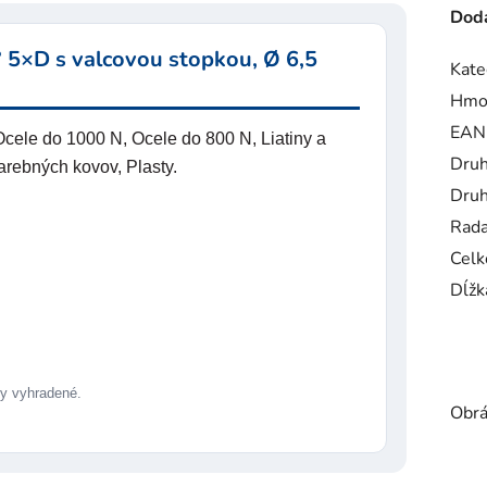
Doda
 5×D s valcovou stopkou, Ø 6,5
Kate
Hmo
EAN
cele do 1000 N, Ocele do 800 N, Liatiny a
Druh
farebných kovov, Plasty.
Druh
Rad
Celk
Dĺžk
 vyhradené.
Obrá