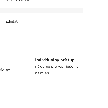
611110 0650
Zdieľať
Individuálny prístup
nájdeme pre vás riešenie
lógiami
na mieru