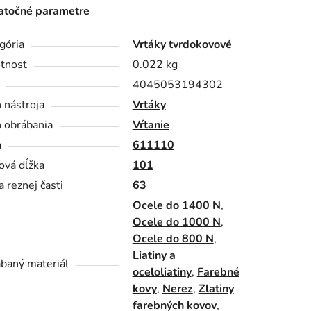
točné parametre
gória
Vrtáky tvrdokovové
tnosť
0.022 kg
4045053194302
 nástroja
Vrtáky
 obrábania
Vŕtanie
a
611110
ová dĺžka
101
a reznej časti
63
Ocele do 1400 N
,
Ocele do 1000 N
,
Ocele do 800 N
,
Liatiny a
baný materiál
oceloliatiny
,
Farebné
kovy
,
Nerez
,
Zlatiny
farebných kovov
,