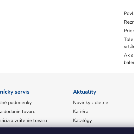
Povl
Rezn
Prie
Tole
vrtá
Ak s
bale
nícky servis
Aktuality
dné podmienky
Novinky z dielne
 a dodanie tovaru
Kariéra
ácia a vrátenie tovaru
Katalógy
ácie o spracovaní osobných