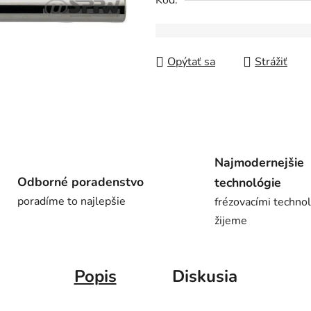
Kód:
z
5
hviezdičiek.
Opýtať sa
Strážiť
Najmodernejšie
Odborné poradenstvo
technológie
poradíme to najlepšie
frézovacími techno
žijeme
Popis
Diskusia