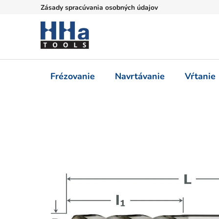
Prejsť
Zásady spracúvania osobných údajov
na
obsah
Frézovanie
Navrtávanie
Vŕtanie