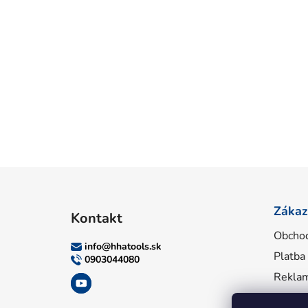
Z
á
Zákaz
Kontakt
p
Obcho
ä
info
@
hhatools.sk
Platba
t
0903044080
i
Reklam
e
Inform