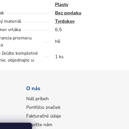
Plasty
ak
Bez povlaku
ý materiál
Tvrdokov
mer vrtáka
6,5
rancia priemeru
h6
ka
i želáte kompletné
1 ks
nie, objednajte si
O nás
Náš príbeh
Portfólio značiek
Fakturačné údaje
Napíšte nám