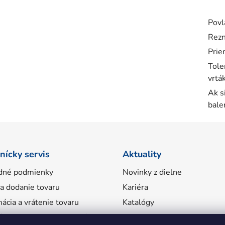
Povl
Rezn
Prie
Tole
vrtá
Ak s
bale
nícky servis
Aktuality
dné podmienky
Novinky z dielne
 a dodanie tovaru
Kariéra
ácia a vrátenie tovaru
Katalógy
ácie o spracovaní osobných