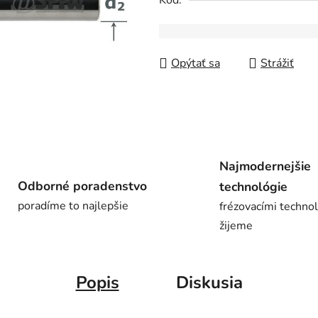
Kód:
z
5
hviezdičiek.
Opýtať sa
Strážiť
Najmodernejšie
Odborné poradenstvo
technológie
poradíme to najlepšie
frézovacími techno
žijeme
Popis
Diskusia