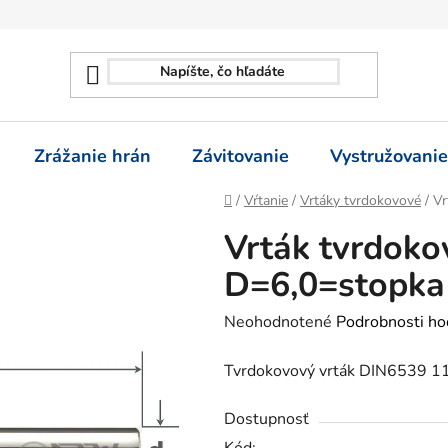
Zrážanie hrán
Závitovanie
Vystružovanie
Domov
/
Vŕtanie
/
Vrtáky tvrdokovové
/
Vr
Vrták tvrdoko
D=6,0=stopka
Priemerné
Neohodnotené
Podrobnosti ho
hodnotenie
Tvrdokovový vrták DIN6539 11
produktu
je
Dostupnosť
0,0