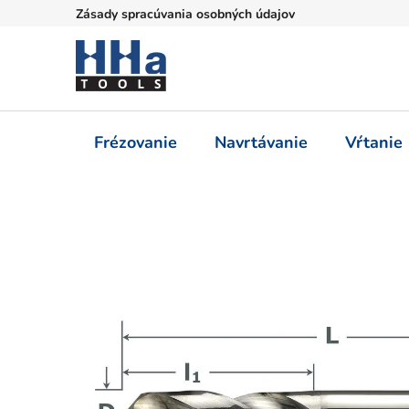
Prejsť
Zásady spracúvania osobných údajov
na
obsah
Frézovanie
Navrtávanie
Vŕtanie