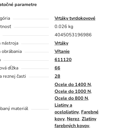
točné parametre
gória
Vrtáky tvrdokovové
tnosť
0.026 kg
4045053196986
 nástroja
Vrtáky
 obrábania
Vŕtanie
a
611120
ová dĺžka
66
a reznej časti
28
Ocele do 1400 N
,
Ocele do 1000 N
,
Ocele do 800 N
,
Liatiny a
baný materiál
oceloliatiny
,
Farebné
kovy
,
Nerez
,
Zlatiny
farebných kovov
,