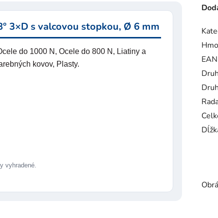
Doda
° 3×D s valcovou stopkou, Ø 6 mm
Kate
Hmo
cele do 1000 N, Ocele do 800 N, Liatiny a
EAN
farebných kovov, Plasty.
Druh
Druh
Rad
Celk
Dĺžk
 vyhradené.
Obrá