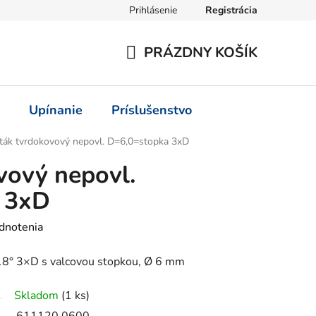
Prihlásenie
Registrácia
PRÁZDNY KOŠÍK
NÁKUPNÝ
KOŠÍK
Upínanie
Príslušenstvo
ták tvrdokovový nepovl. D=6,0=stopka 3xD
vový nepovl.
 3xD
dnotenia
8° 3×D s valcovou stopkou, Ø 6 mm
Skladom
(1 ks)