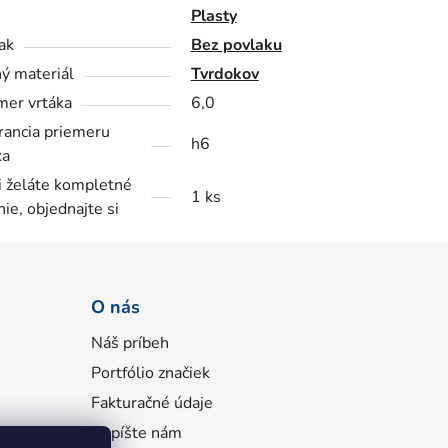
Plasty
ak
Bez povlaku
ý materiál
Tvrdokov
mer vrtáka
6,0
rancia priemeru
h6
ka
i želáte kompletné
1 ks
nie, objednajte si
O nás
Náš príbeh
Portfólio značiek
Fakturačné údaje
Napíšte nám