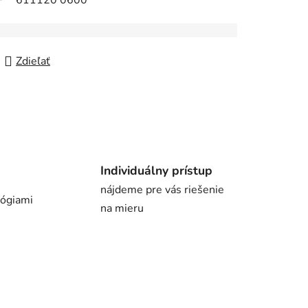
611120 0600
Zdieľať
Individuálny prístup
nájdeme pre vás riešenie
lógiami
na mieru