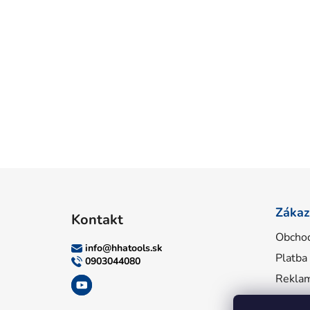
Z
á
Zákaz
Kontakt
p
Obcho
ä
info
@
hhatools.sk
Platba
t
0903044080
i
Reklam
e
Inform