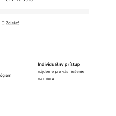
611110 0550
Zdieľať
Individuálny prístup
nájdeme pre vás riešenie
lógiami
na mieru