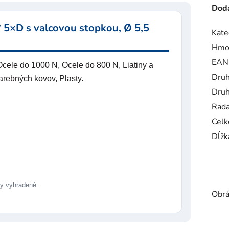
Doda
 5×D s valcovou stopkou, Ø 5,5
Kate
Hmo
EAN
cele do 1000 N, Ocele do 800 N, Liatiny a
Druh
farebných kovov, Plasty.
Druh
Rad
Celk
Dĺžk
 vyhradené.
Obrá