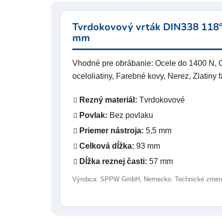
Tvrdokovový vrták DIN338 118°
mm
Vhodné pre obrábanie: Ocele do 1400 N, O
oceloliatiny, Farebné kovy, Nerez, Zlatiny 
Rezný materiál:
Tvrdokovové
Povlak:
Bez povlaku
Priemer nástroja:
5,5 mm
Celková dĺžka:
93 mm
Dĺžka reznej časti:
57 mm
Výrobca: SPPW GmbH, Nemecko. Technické zmeny