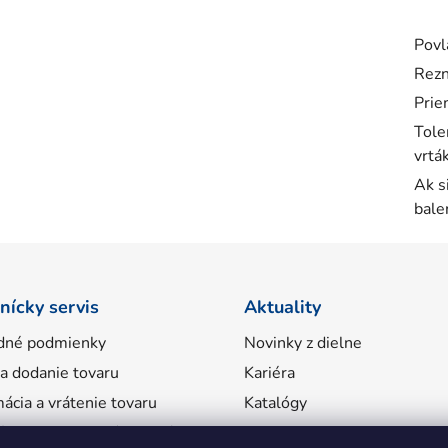
Povl
Rezn
Prie
Tole
vrtá
Ak s
bale
nícky servis
Aktuality
dné podmienky
Novinky z dielne
 a dodanie tovaru
Kariéra
ácia a vrátenie tovaru
Katalógy
ácie o spracovaní osobných