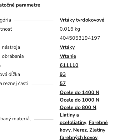
točné parametre
gória
Vrtáky tvrdokovové
tnosť
0.016 kg
4045053194197
 nástroja
Vrtáky
 obrábania
Vŕtanie
a
611110
ová dĺžka
93
a reznej časti
57
Ocele do 1400 N
,
Ocele do 1000 N
,
Ocele do 800 N
,
Liatiny a
baný materiál
oceloliatiny
,
Farebné
kovy
,
Nerez
,
Zlatiny
farebných kovov
,