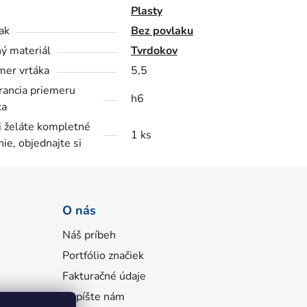
Plasty
ak
Bez povlaku
ý materiál
Tvrdokov
mer vrtáka
5,5
rancia priemeru
h6
ka
i želáte kompletné
1 ks
nie, objednajte si
O nás
Náš príbeh
Portfólio značiek
Fakturačné údaje
Napíšte nám