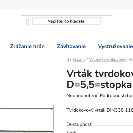
Zrážanie hrán
Závitovanie
Vystružovanie
Domov
/
Vŕtanie
/
Vrtáky tvrdokovové
/
Vr
Vrták tvrdoko
D=5,5=stopka
Priemerné
Neohodnotené
Podrobnosti ho
hodnotenie
Tvrdokovový vrták DIN338 118
produktu
je
Dostupnosť
0,0