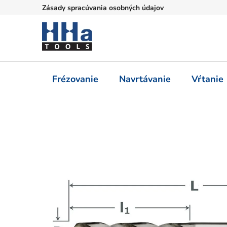
Prejsť
Zásady spracúvania osobných údajov
na
obsah
Frézovanie
Navrtávanie
Vŕtanie