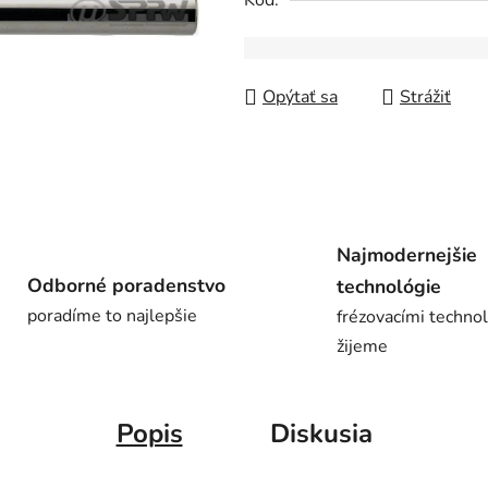
Kód:
z
5
hviezdičiek.
Opýtať sa
Strážiť
Najmodernejšie
Odborné poradenstvo
technológie
poradíme to najlepšie
frézovacími techno
žijeme
Popis
Diskusia