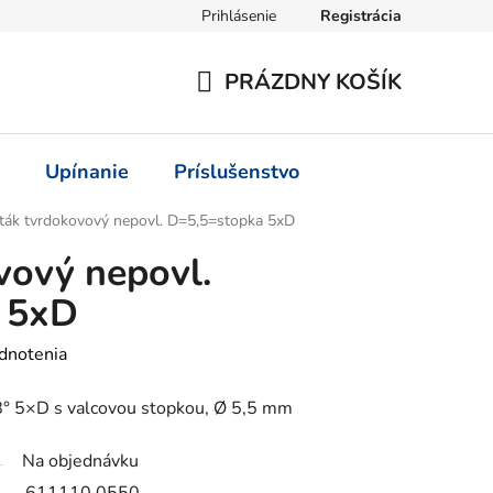
Prihlásenie
Registrácia
PRÁZDNY KOŠÍK
NÁKUPNÝ
KOŠÍK
Upínanie
Príslušenstvo
ták tvrdokovový nepovl. D=5,5=stopka 5xD
vový nepovl.
 5xD
dnotenia
° 5×D s valcovou stopkou, Ø 5,5 mm
Na objednávku