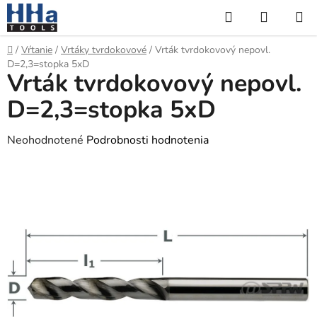
Prejsť
Hľadať
NÁKUP
na
KOŠÍK
obsah
Domov
/
Vŕtanie
/
Vrtáky tvrdokovové
/
Vrták tvrdokovový nepovl.
D=2,3=stopka 5xD
Vrták tvrdokovový nepovl.
D=2,3=stopka 5xD
Priemerné
Neohodnotené
Podrobnosti hodnotenia
hodnotenie
produktu
je
0,0
z
5
hviezdičiek.