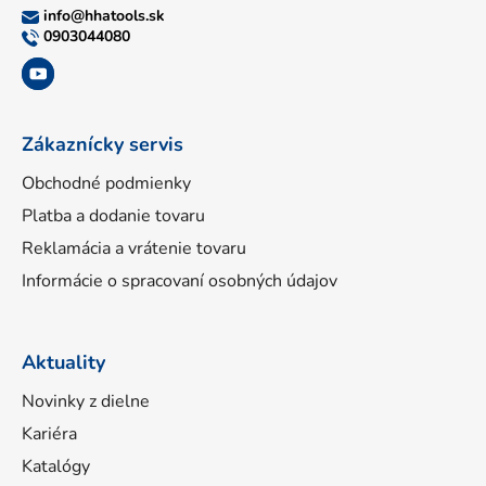
ä
info
@
hhatools.sk
t
0903044080
i
e
Zákaznícky servis
Obchodné podmienky
Platba a dodanie tovaru
Reklamácia a vrátenie tovaru
Informácie o spracovaní osobných údajov
Aktuality
Novinky z dielne
Kariéra
Katalógy