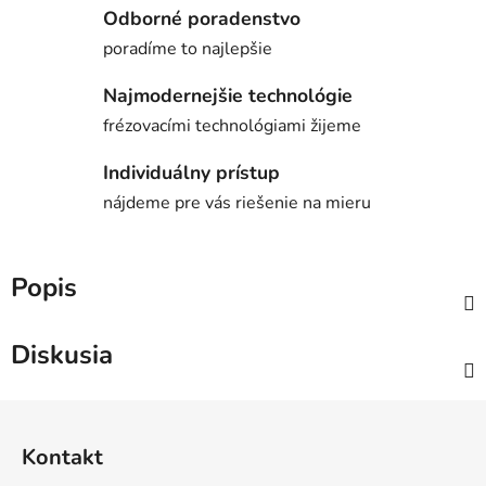
Odborné poradenstvo
poradíme to najlepšie
Najmodernejšie technológie
frézovacími technológiami žijeme
Individuálny prístup
nájdeme pre vás riešenie na mieru
Popis
Diskusia
Z
á
Kontakt
p