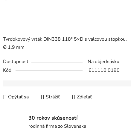
Tvrdokovový vrták DIN338 118° 5×D s valcovou stopkou,
Ø 1,9 mm
Dostupnosť
Na objednávku
Kód:
611110 0190
Opýtať sa
Strážiť
Zdieľať
30 rokov skúseností
rodinná firma zo Slovenska