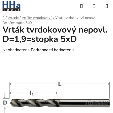
Prejsť
Hľadať
NÁKUP
na
KOŠÍK
obsah
Domov
/
Vŕtanie
/
Vrtáky tvrdokovové
/
Vrták tvrdokovový nepovl.
D=1,9=stopka 5xD
Vrták tvrdokovový nepovl.
D=1,9=stopka 5xD
Priemerné
Neohodnotené
Podrobnosti hodnotenia
hodnotenie
produktu
je
0,0
z
5
hviezdičiek.