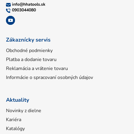
ä
info
@
hhatools.sk
t
0903044080
i
e
Zákaznícky servis
Obchodné podmienky
Platba a dodanie tovaru
Reklamácia a vrátenie tovaru
Informácie o spracovaní osobných údajov
Aktuality
Novinky z dielne
Kariéra
Katalógy