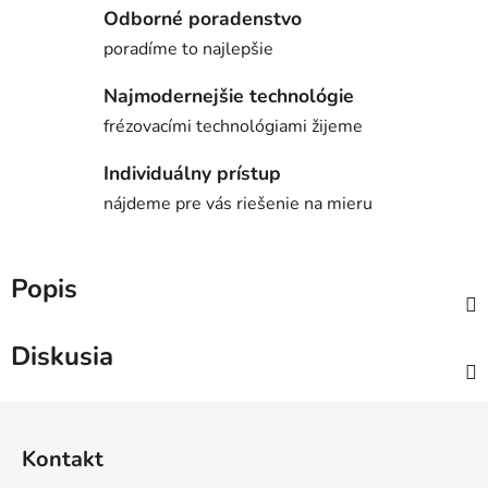
Odborné poradenstvo
poradíme to najlepšie
Najmodernejšie technológie
frézovacími technológiami žijeme
Individuálny prístup
nájdeme pre vás riešenie na mieru
Popis
Diskusia
Z
á
Kontakt
p