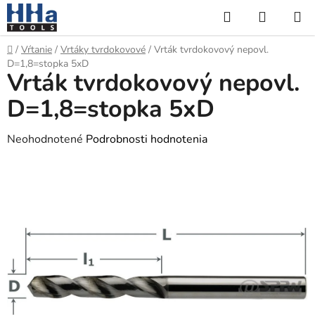
Prejsť
Hľadať
NÁKUP
na
KOŠÍK
obsah
Domov
/
Vŕtanie
/
Vrtáky tvrdokovové
/
Vrták tvrdokovový nepovl.
D=1,8=stopka 5xD
Vrták tvrdokovový nepovl.
D=1,8=stopka 5xD
Priemerné
Neohodnotené
Podrobnosti hodnotenia
hodnotenie
produktu
je
0,0
z
5
hviezdičiek.