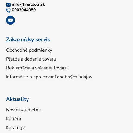
ä
info
@
hhatools.sk
t
0903044080
i
e
Zákaznícky servis
Obchodné podmienky
Platba a dodanie tovaru
Reklamácia a vrátenie tovaru
Informácie o spracovaní osobných údajov
Aktuality
Novinky z dielne
Kariéra
Katalógy