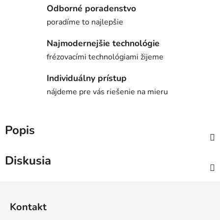
Odborné poradenstvo
poradíme to najlepšie
Najmodernejšie technológie
frézovacími technológiami žijeme
Individuálny prístup
nájdeme pre vás riešenie na mieru
Popis
Diskusia
Z
á
Kontakt
p