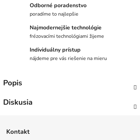
Odborné poradenstvo
poradíme to najlepšie
Najmodernejšie technológie
frézovacími technológiami žijeme
Individuálny prístup
nájdeme pre vás riešenie na mieru
Popis
Diskusia
Z
á
Kontakt
p