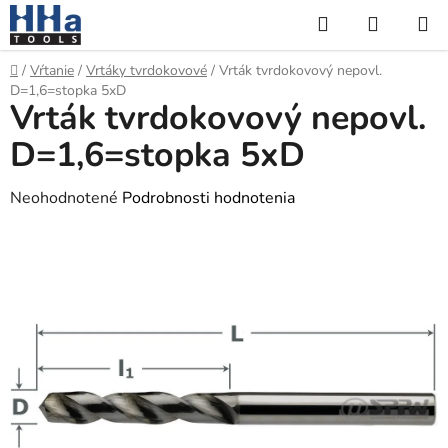
Prejsť
Hľadať
NÁKUP
na
KOŠÍK
obsah
Domov
/
Vŕtanie
/
Vrtáky tvrdokovové
/
Vrták tvrdokovový nepovl.
D=1,6=stopka 5xD
Vrták tvrdokovový nepovl.
D=1,6=stopka 5xD
Priemerné
Neohodnotené
Podrobnosti hodnotenia
hodnotenie
produktu
je
0,0
z
5
hviezdičiek.