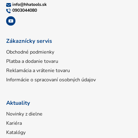
ä
info
@
hhatools.sk
t
0903044080
i
e
Zákaznícky servis
Obchodné podmienky
Platba a dodanie tovaru
Reklamácia a vrátenie tovaru
Informácie o spracovaní osobných údajov
Aktuality
Novinky z dielne
Kariéra
Katalógy