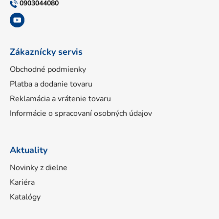
t
0903044080
i
e
Zákaznícky servis
Obchodné podmienky
Platba a dodanie tovaru
Reklamácia a vrátenie tovaru
Informácie o spracovaní osobných údajov
Aktuality
Novinky z dielne
Kariéra
Katalógy