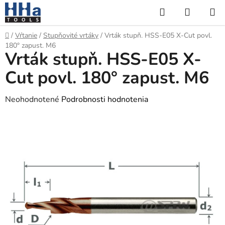
Prejsť
Hľadať
NÁKUP
na
KOŠÍK
obsah
Domov
/
Vŕtanie
/
Stupňovité vrtáky
/
Vrták stupň. HSS-E05 X-Cut povl.
180° zapust. M6
Vrták stupň. HSS-E05 X-
Cut povl. 180° zapust. M6
Priemerné
Neohodnotené
Podrobnosti hodnotenia
hodnotenie
produktu
je
0,0
z
5
hviezdičiek.