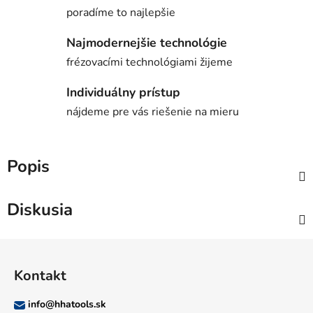
poradíme to najlepšie
Najmodernejšie technológie
frézovacími technológiami žijeme
Individuálny prístup
nájdeme pre vás riešenie na mieru
Popis
Diskusia
Z
á
Kontakt
p
ä
info
@
hhatools.sk