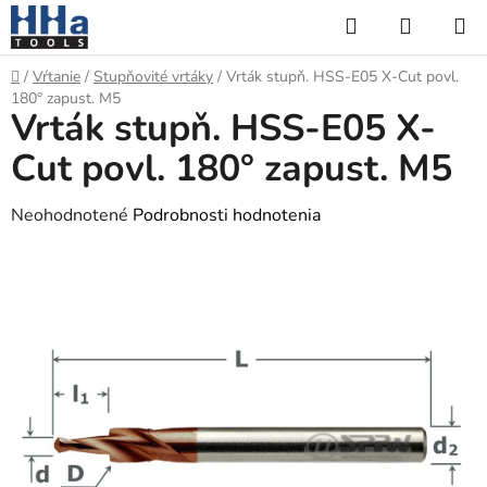
Prejsť
Hľadať
NÁKUP
na
KOŠÍK
obsah
Domov
/
Vŕtanie
/
Stupňovité vrtáky
/
Vrták stupň. HSS-E05 X-Cut povl.
180° zapust. M5
Vrták stupň. HSS-E05 X-
Cut povl. 180° zapust. M5
Priemerné
Neohodnotené
Podrobnosti hodnotenia
hodnotenie
produktu
je
0,0
z
5
hviezdičiek.