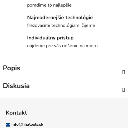
poradíme to najlepšie
Najmodernejšie technológie
frézovacími technológiami žijeme
Individuálny prístup
nájdeme pre vás riešenie na mieru
Popis
Diskusia
Z
á
Kontakt
p
ä
info
@
hhatools.sk