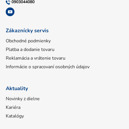
t
0903044080
i
e
Zákaznícky servis
Obchodné podmienky
Platba a dodanie tovaru
Reklamácia a vrátenie tovaru
Informácie o spracovaní osobných údajov
Aktuality
Novinky z dielne
Kariéra
Katalógy