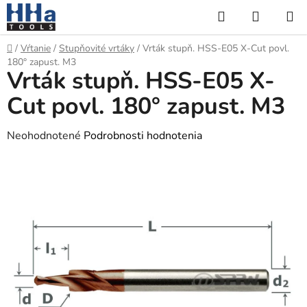
Prejsť
Hľadať
NÁKUP
na
KOŠÍK
obsah
Domov
/
Vŕtanie
/
Stupňovité vrtáky
/
Vrták stupň. HSS-E05 X-Cut povl.
180° zapust. M3
Vrták stupň. HSS-E05 X-
Cut povl. 180° zapust. M3
Priemerné
Neohodnotené
Podrobnosti hodnotenia
hodnotenie
produktu
je
0,0
z
5
hviezdičiek.