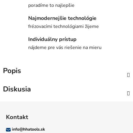
poradíme to najlepšie
Najmodernejšie technológie
frézovacími technológiami žijeme
Individuálny prístup
nájdeme pre vás riešenie na mieru
Popis
Diskusia
Z
á
Kontakt
p
ä
info
@
hhatools.sk