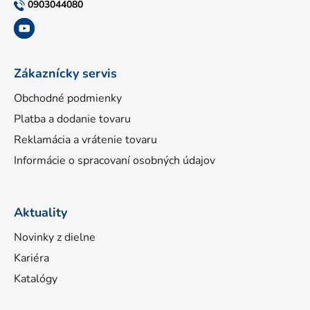
t
0903044080
i
e
Zákaznícky servis
Obchodné podmienky
Platba a dodanie tovaru
Reklamácia a vrátenie tovaru
Informácie o spracovaní osobných údajov
Aktuality
Novinky z dielne
Kariéra
Katalógy