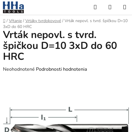
Prejsť
Hľadať
NÁKUP
na
KOŠÍK
obsah
Domov
/
Vŕtanie
/
Vrtáky tvrdokovové
/
Vrták nepovl. s tvrd. špičkou D=10
3xD do 60 HRC
Vrták nepovl. s tvrd.
špičkou D=10 3xD do 60
HRC
Priemerné
Neohodnotené
Podrobnosti hodnotenia
hodnotenie
produktu
je
0,0
z
5
hviezdičiek.