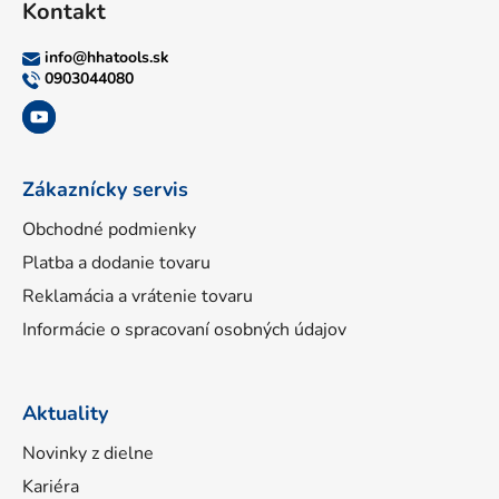
Kontakt
p
ä
info
@
hhatools.sk
t
0903044080
i
e
Zákaznícky servis
Obchodné podmienky
Platba a dodanie tovaru
Reklamácia a vrátenie tovaru
Informácie o spracovaní osobných údajov
Aktuality
Novinky z dielne
Kariéra