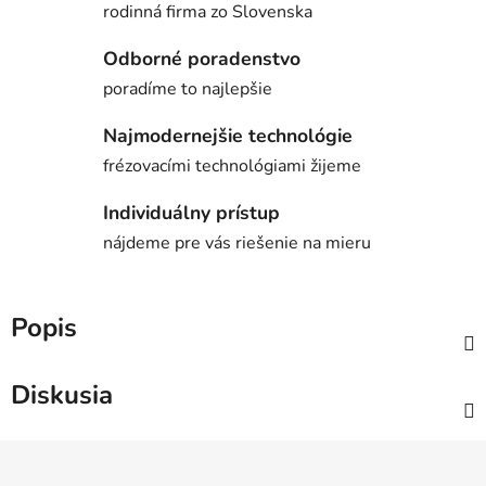
rodinná firma zo Slovenska
Odborné poradenstvo
poradíme to najlepšie
Najmodernejšie technológie
frézovacími technológiami žijeme
Individuálny prístup
nájdeme pre vás riešenie na mieru
Popis
Diskusia
Z
á