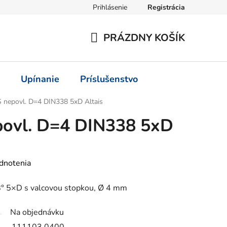
Prihlásenie
Registrácia
PRÁZDNY KOŠÍK
NÁKUPNÝ
KOŠÍK
Upínanie
Príslušenstvo
 nepovl. D=4 DIN338 5xD Altais
povl. D=4 DIN338 5xD
dnotenia
° 5×D s valcovou stopkou, Ø 4 mm
Na objednávku