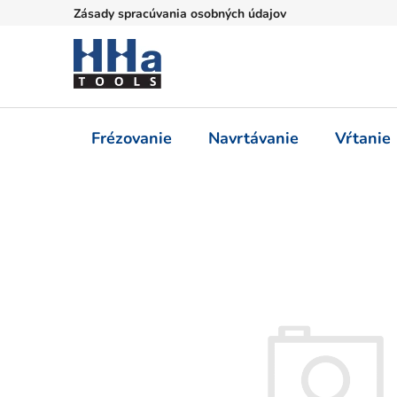
Prejsť
Zásady spracúvania osobných údajov
na
obsah
Frézovanie
Navrtávanie
Vŕtanie