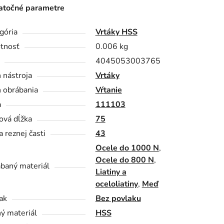
točné parametre
gória
Vrtáky HSS
tnosť
0.006 kg
4045053003765
 nástroja
Vrtáky
 obrábania
Vŕtanie
a
111103
ová dĺžka
75
a reznej časti
43
Ocele do 1000 N
,
Ocele do 800 N
,
baný materiál
Liatiny a
oceloliatiny
,
Meď
ak
Bez povlaku
ý materiál
HSS