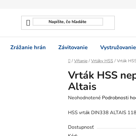
Zrážanie hrán
Závitovanie
Vystružovanie
Domov
/
Vŕtanie
/
Vrtáky HSS
/
Vrták HSS
Vrták HSS ne
Altais
Priemerné
Neohodnotené
Podrobnosti ho
hodnotenie
HSS vrták DIN338 ALTAIS 118
produktu
je
Dostupnosť
0,0