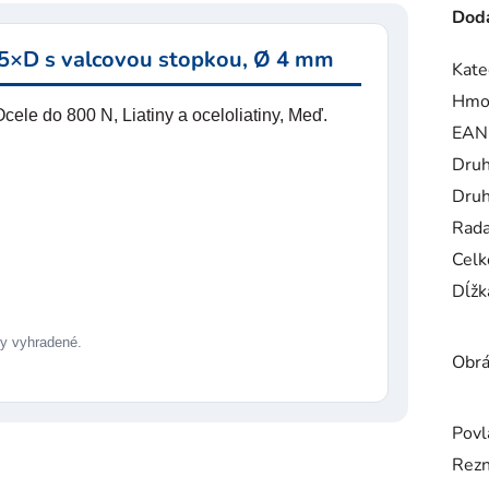
Doda
5×D s valcovou stopkou, Ø 4 mm
Kate
Hmo
ele do 800 N, Liatiny a oceloliatiny, Meď.
EAN
Druh
Druh
Rad
Celk
Dĺžk
 vyhradené.
Obrá
Povl
Rezn