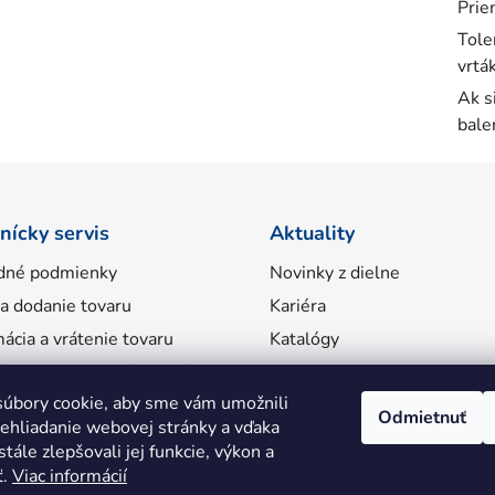
Prie
Tole
vrtá
Ak s
bale
nícky servis
Aktuality
dné podmienky
Novinky z dielne
 a dodanie tovaru
Kariéra
ácia a vrátenie tovaru
Katalógy
ácie o spracovaní osobných
úbory cookie, aby sme vám umožnili
Odmietnuť
ehliadanie webovej stránky a vďaka
tále zlepšovali jej funkcie, výkon a
ť.
Viac informácií