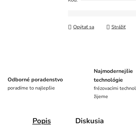
Kód:
z
5
hviezdičiek.
Opýtať sa
Strážiť
Najmodernejšie
Odborné poradenstvo
technológie
poradíme to najlepšie
frézovacími techno
žijeme
Popis
Diskusia