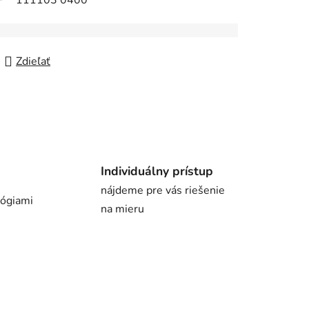
111103 0400
Zdieľať
Individuálny prístup
nájdeme pre vás riešenie
lógiami
na mieru