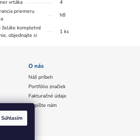
mer vrtáka
4
rancia priemeru
h8
ka
i želáte kompletné
1 ks
nie, objednajte si
O nás
Náš príbeh
Portfólio značiek
Fakturačné údaje
Napíšte nám
Súhlasím