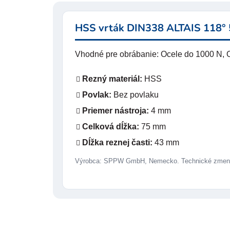
HSS vrták DIN338 ALTAIS 118° 
Vhodné pre obrábanie: Ocele do 1000 N, Oc
Rezný materiál:
HSS
Povlak:
Bez povlaku
Priemer nástroja:
4 mm
Celková dĺžka:
75 mm
Dĺžka reznej časti:
43 mm
Výrobca: SPPW GmbH, Nemecko. Technické zmeny