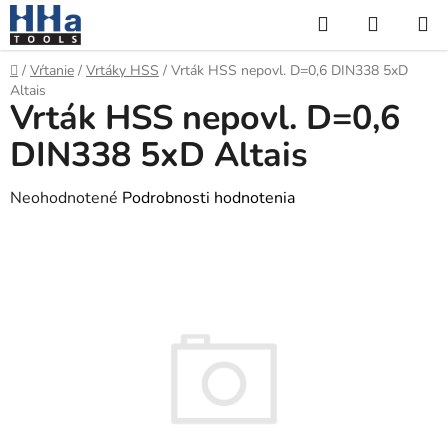
Prejsť
Hľadať
NÁKUP
na
KOŠÍK
obsah
Domov
/
Vŕtanie
/
Vrtáky HSS
/
Vrták HSS nepovl. D=0,6 DIN338 5xD
Altais
Vrták HSS nepovl. D=0,6
DIN338 5xD Altais
Priemerné
Neohodnotené
Podrobnosti hodnotenia
hodnotenie
produktu
je
0,0
z
5
hviezdičiek.