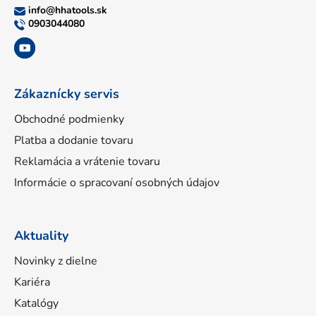
ä
info
@
hhatools.sk
t
0903044080
i
e
Zákaznícky servis
Obchodné podmienky
Platba a dodanie tovaru
Reklamácia a vrátenie tovaru
Informácie o spracovaní osobných údajov
Aktuality
Novinky z dielne
Kariéra
Katalógy