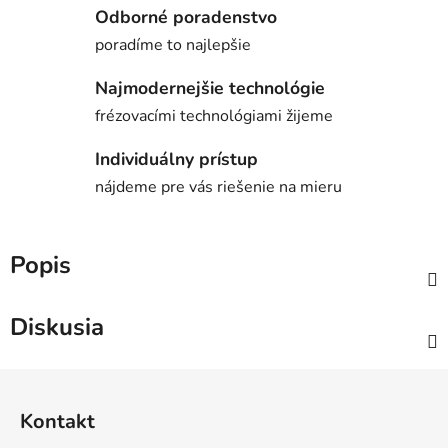
Odborné poradenstvo
poradíme to najlepšie
Najmodernejšie technológie
frézovacími technológiami žijeme
Individuálny prístup
nájdeme pre vás riešenie na mieru
Popis
Diskusia
Z
á
Kontakt
p