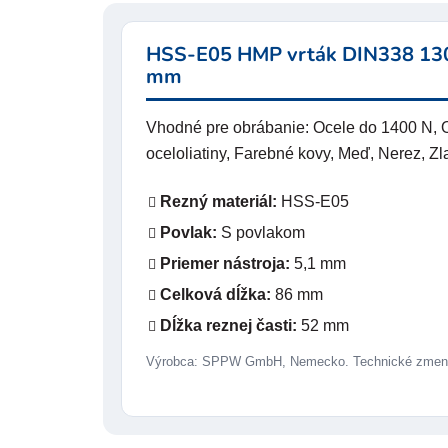
HSS-E05 HMP vrták DIN338 130°
mm
Vhodné pre obrábanie: Ocele do 1400 N, O
oceloliatiny, Farebné kovy, Meď, Nerez, Zla
Rezný materiál:
HSS-E05
Povlak:
S povlakom
Priemer nástroja:
5,1 mm
Celková dĺžka:
86 mm
Dĺžka reznej časti:
52 mm
Výrobca: SPPW GmbH, Nemecko. Technické zmeny