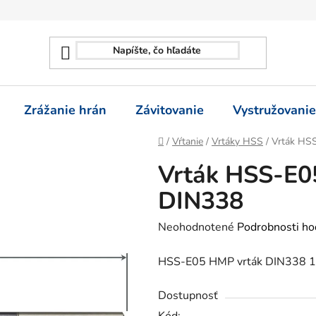
Zrážanie hrán
Závitovanie
Vystružovanie
Domov
/
Vŕtanie
/
Vrtáky HSS
/
Vrták HSS
Vrták HSS-E0
DIN338
Priemerné
Neohodnotené
Podrobnosti ho
hodnotenie
HSS-E05 HMP vrták DIN338 13
produktu
je
Dostupnosť
0,0