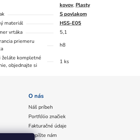
kovov
,
Plasty
ak
S povlakom
ý materiál
HSS-E05
mer vrtáka
5,1
rancia priemeru
h8
ka
i želáte kompletné
1 ks
nie, objednajte si
O nás
Náš príbeh
Portfólio značiek
Fakturačné údaje
Napíšte nám