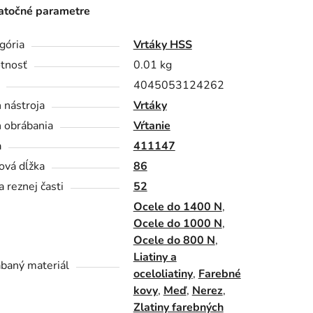
točné parametre
gória
Vrtáky HSS
tnosť
0.01 kg
4045053124262
 nástroja
Vrtáky
 obrábania
Vŕtanie
a
411147
ová dĺžka
86
a reznej časti
52
Ocele do 1400 N
,
Ocele do 1000 N
,
Ocele do 800 N
,
Liatiny a
baný materiál
oceloliatiny
,
Farebné
kovy
,
Meď
,
Nerez
,
Zlatiny farebných