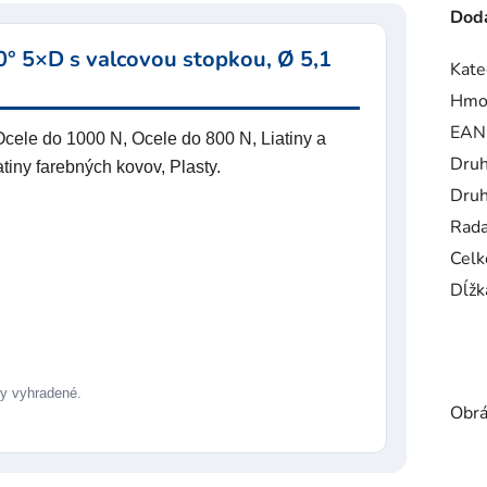
Doda
 5×D s valcovou stopkou, Ø 5,1
Kate
Hmo
EAN
cele do 1000 N, Ocele do 800 N, Liatiny a
Druh
tiny farebných kovov, Plasty.
Druh
Rad
Celk
Dĺžk
 vyhradené.
Obrá