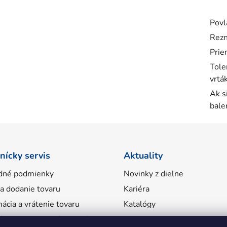
Povl
Rezn
Prie
Tole
vrtá
Ak s
bale
nícky servis
Aktuality
dné podmienky
Novinky z dielne
 a dodanie tovaru
Kariéra
ácia a vrátenie tovaru
Katalógy
ácie o spracovaní osobných