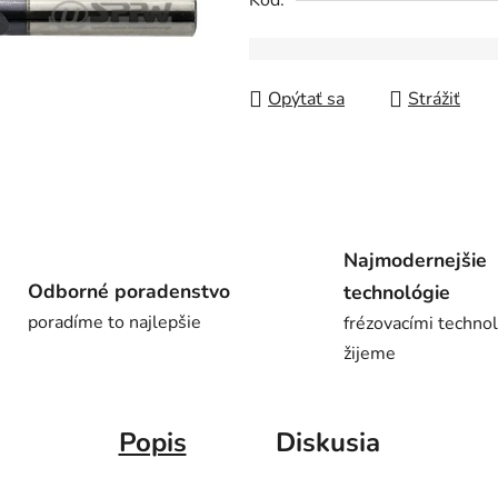
Kód:
z
5
hviezdičiek.
Opýtať sa
Strážiť
Najmodernejšie
Odborné poradenstvo
technológie
poradíme to najlepšie
frézovacími techno
žijeme
Popis
Diskusia