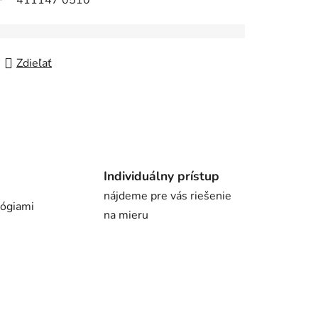
411147 0510
Zdieľať
Individuálny prístup
nájdeme pre vás riešenie
lógiami
na mieru