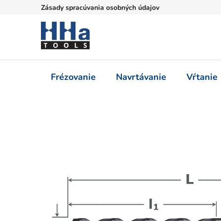
Prejsť
Zásady spracúvania osobných údajov
na
obsah
Frézovanie
Navrtávanie
Vŕtanie