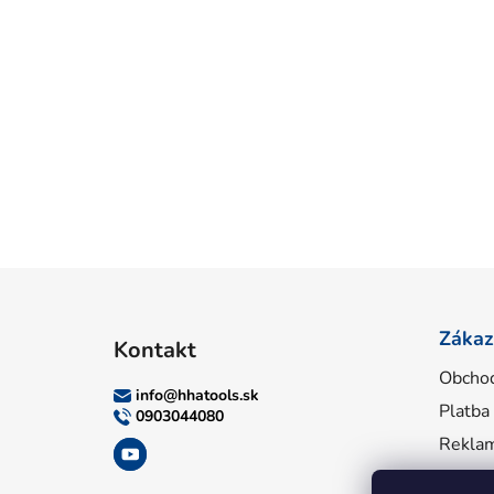
Z
á
Zákaz
Kontakt
p
Obcho
ä
info
@
hhatools.sk
Platba
t
0903044080
i
Reklam
e
Inform