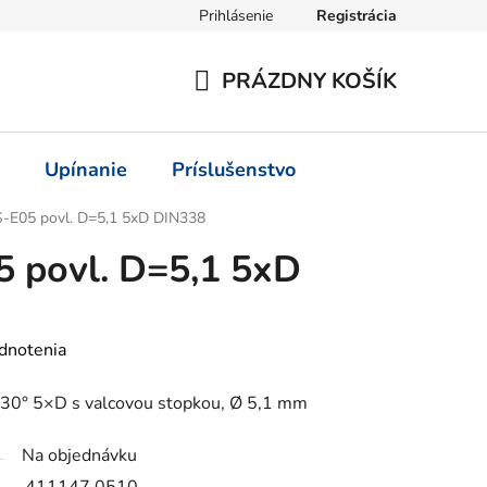
Prihlásenie
Registrácia
PRÁZDNY KOŠÍK
NÁKUPNÝ
KOŠÍK
Upínanie
Príslušenstvo
-E05 povl. D=5,1 5xD DIN338
5 povl. D=5,1 5xD
dnotenia
0° 5×D s valcovou stopkou, Ø 5,1 mm
Na objednávku