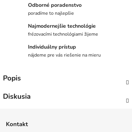
Odborné poradenstvo
poradíme to najlepšie
Najmodernejšie technológie
frézovacími technológiami žijeme
Individuálny prístup
nájdeme pre vás riešenie na mieru
Popis
Diskusia
Z
á
Kontakt
p