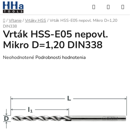
Prejsť
Hľadať
NÁKUP
na
KOŠÍK
obsah
Domov
/
Vŕtanie
/
Vrtáky HSS
/
Vrták HSS-E05 nepovl. Mikro D=1,20
DIN338
Vrták HSS-E05 nepovl.
Mikro D=1,20 DIN338
Priemerné
Neohodnotené
Podrobnosti hodnotenia
hodnotenie
produktu
je
0,0
z
5
hviezdičiek.