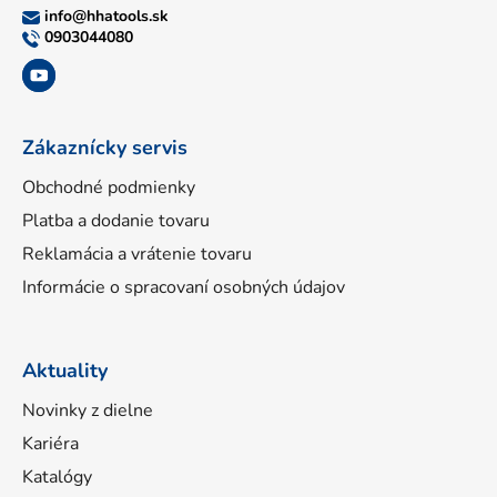
ä
info
@
hhatools.sk
t
0903044080
i
e
Zákaznícky servis
Obchodné podmienky
Platba a dodanie tovaru
Reklamácia a vrátenie tovaru
Informácie o spracovaní osobných údajov
Aktuality
Novinky z dielne
Kariéra
Katalógy