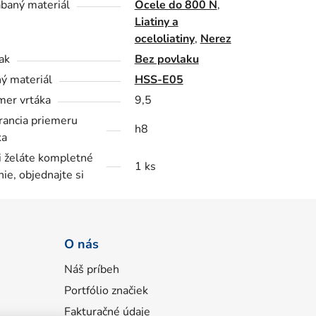
baný materiál
Ocele do 800 N
,
Liatiny a
oceloliatiny
,
Nerez
ak
Bez povlaku
ý materiál
HSS-E05
mer vrtáka
9,5
rancia priemeru
h8
ka
i želáte kompletné
1 ks
nie, objednajte si
O nás
Náš príbeh
Portfólio značiek
Fakturačné údaje