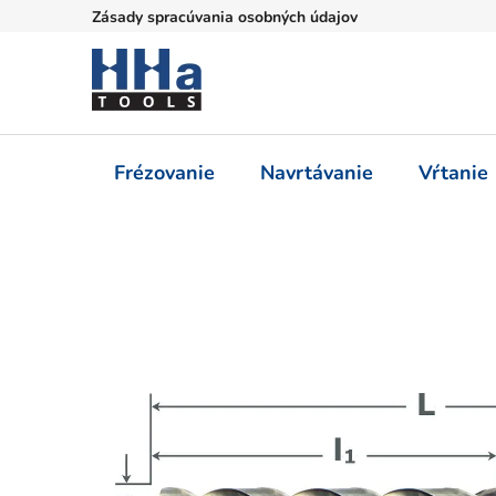
Prejsť
Zásady spracúvania osobných údajov
na
obsah
Frézovanie
Navrtávanie
Vŕtanie