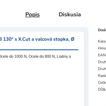
Popis
Diskusia
Doda
 130° s X.Cut a valcová stopka, Ø
Kate
Hmo
EAN
cele do 1000 N, Ocele do 800 N, Liatiny a
Druh
Druh
Rad
Celk
Dĺžk