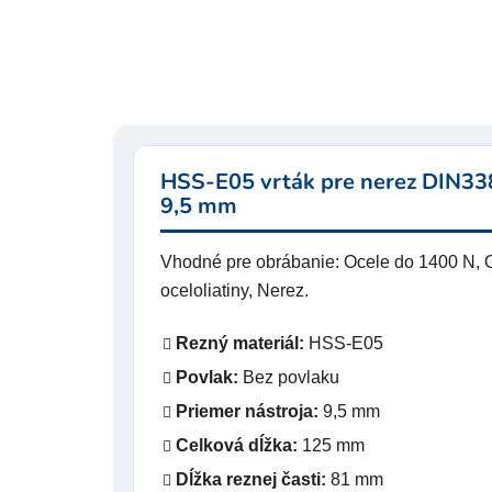
HSS-E05 vrták pre nerez DIN338
9,5 mm
Vhodné pre obrábanie: Ocele do 1400 N, O
oceloliatiny, Nerez.
Rezný materiál:
HSS-E05
Povlak:
Bez povlaku
Priemer nástroja:
9,5 mm
Celková dĺžka:
125 mm
Dĺžka reznej časti:
81 mm