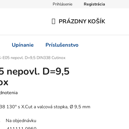
Prihlásenie
Registrácia
PRÁZDNY KOŠÍK
NÁKUPNÝ
KOŠÍK
Upínanie
Príslušenstvo
-E05 nepovl. D=9,5 DIN338 Cutinox
 nepovl. D=9,5
ox
dnotenia
8 130° s X.Cut a valcová stopka, Ø 9,5 mm
Na objednávku