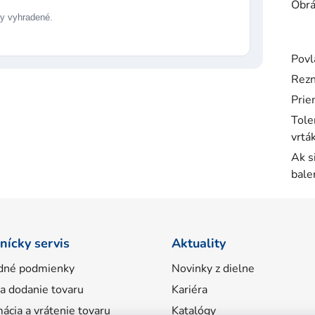
Obrá
 vyhradené.
Povl
Rezn
Prie
Tole
vrtá
Ak s
bale
nícky servis
Aktuality
dné podmienky
Novinky z dielne
 a dodanie tovaru
Kariéra
ácia a vrátenie tovaru
Katalógy