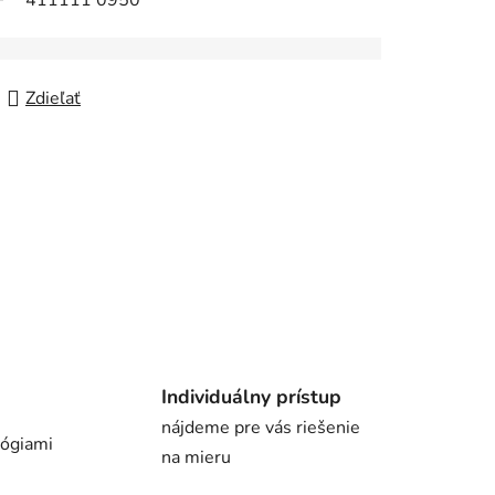
411111 0950
Zdieľať
Individuálny prístup
nájdeme pre vás riešenie
lógiami
na mieru