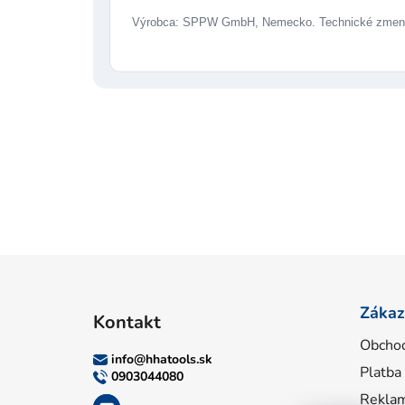
Výrobca: SPPW GmbH, Nemecko. Technické zmeny
Z
á
Zákaz
Kontakt
p
Obcho
ä
info
@
hhatools.sk
Platba
t
0903044080
i
Reklam