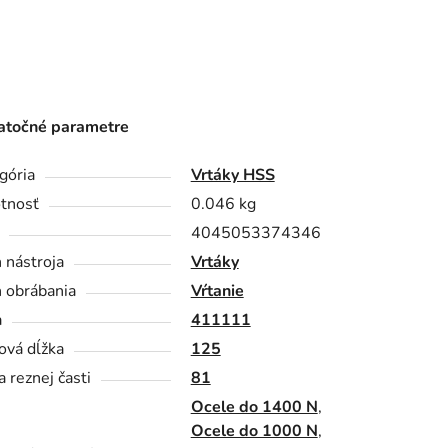
točné parametre
gória
Vrtáky HSS
tnosť
0.046 kg
4045053374346
 nástroja
Vrtáky
 obrábania
Vŕtanie
a
411111
ová dĺžka
125
a reznej časti
81
Ocele do 1400 N
,
Ocele do 1000 N
,