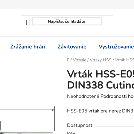
Zrážanie hrán
Závitovanie
Vystružovanie
Domov
/
Vŕtanie
/
Vrtáky HSS
/
Vrták HSS
Vrták HSS-E05
DIN338 Cutin
Priemerné
Neohodnotené
Podrobnosti ho
hodnotenie
HSS-E05 vrták pre nerez DIN33
produktu
je
Dostupnosť
0,0