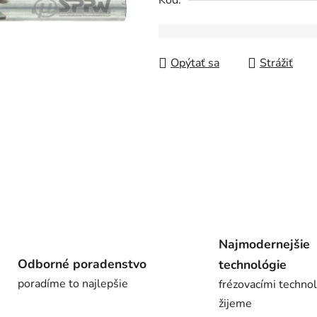
Kód:
z
5
hviezdičiek.
Opýtať sa
Strážiť
Najmodernejšie
Odborné poradenstvo
technológie
poradíme to najlepšie
frézovacími techno
žijeme