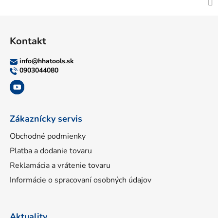
Z
á
Kontakt
p
ä
info
@
hhatools.sk
t
0903044080
i
e
Zákaznícky servis
Obchodné podmienky
Platba a dodanie tovaru
Reklamácia a vrátenie tovaru
Informácie o spracovaní osobných údajov
Aktuality