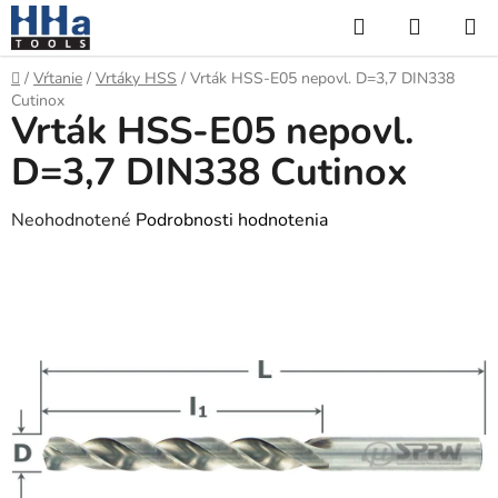
Prejsť
Hľadať
NÁKUP
na
KOŠÍK
obsah
Domov
/
Vŕtanie
/
Vrtáky HSS
/
Vrták HSS-E05 nepovl. D=3,7 DIN338
Cutinox
Vrták HSS-E05 nepovl.
D=3,7 DIN338 Cutinox
Priemerné
Neohodnotené
Podrobnosti hodnotenia
hodnotenie
produktu
je
0,0
z
5
hviezdičiek.