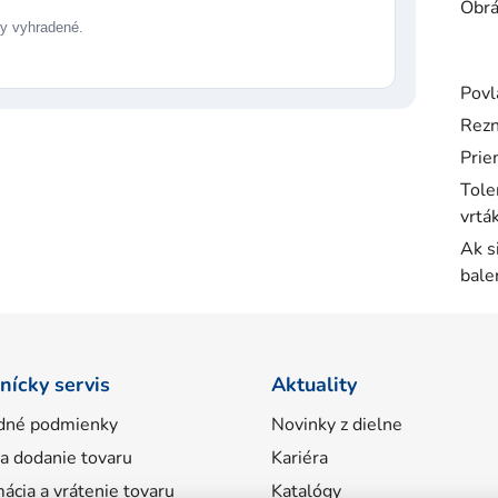
Obrá
 vyhradené.
Povl
Rezn
Prie
Tole
vrtá
Ak s
bale
nícky servis
Aktuality
dné podmienky
Novinky z dielne
 a dodanie tovaru
Kariéra
ácia a vrátenie tovaru
Katalógy