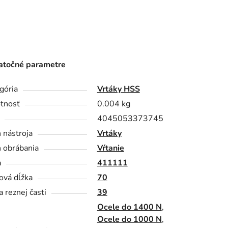
točné parametre
gória
Vrtáky HSS
tnosť
0.004 kg
4045053373745
 nástroja
Vrtáky
 obrábania
Vŕtanie
a
411111
ová dĺžka
70
a reznej časti
39
Ocele do 1400 N
,
Ocele do 1000 N
,