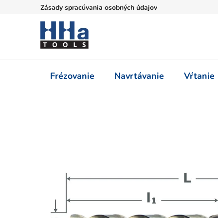
Prejsť
Zásady spracúvania osobných údajov
na
obsah
Frézovanie
Navrtávanie
Vŕtanie