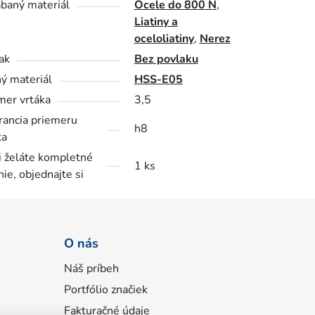
baný materiál
Ocele do 800 N
,
Liatiny a
oceloliatiny
,
Nerez
ak
Bez povlaku
ý materiál
HSS-E05
mer vrtáka
3,5
rancia priemeru
h8
ka
i želáte kompletné
1 ks
nie, objednajte si
O nás
Náš príbeh
Portfólio značiek
Fakturačné údaje