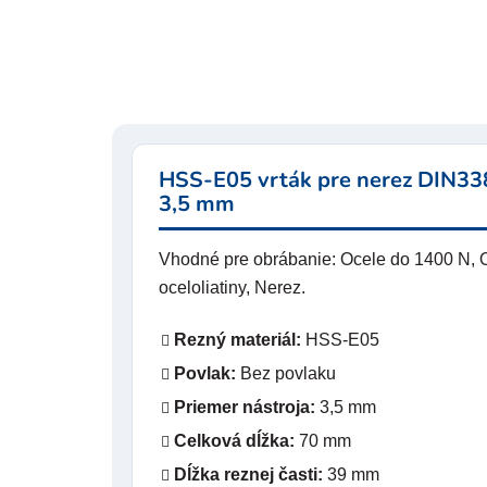
HSS-E05 vrták pre nerez DIN338
3,5 mm
Vhodné pre obrábanie: Ocele do 1400 N, O
oceloliatiny, Nerez.
Rezný materiál:
HSS-E05
Povlak:
Bez povlaku
Priemer nástroja:
3,5 mm
Celková dĺžka:
70 mm
Dĺžka reznej časti:
39 mm