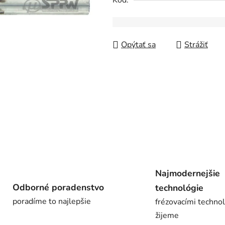
Kód:
z
5
hviezdičiek.
Opýtať sa
Strážiť
Najmodernejšie
Odborné poradenstvo
technológie
poradíme to najlepšie
frézovacími techno
žijeme