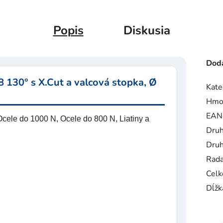
Popis
Diskusia
Doda
 130° s X.Cut a valcová stopka, Ø
Kate
Hmo
EAN
cele do 1000 N, Ocele do 800 N, Liatiny a
Druh
Druh
Rad
Celk
Dĺžk