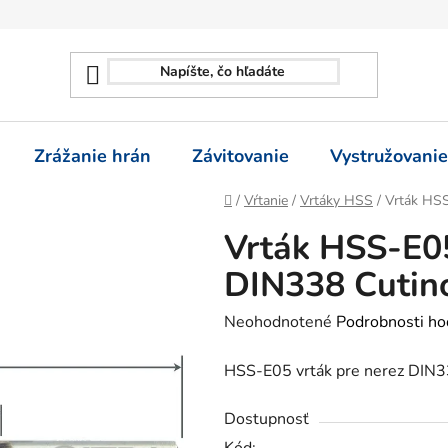
Zrážanie hrán
Závitovanie
Vystružovanie
Domov
/
Vŕtanie
/
Vrtáky HSS
/
Vrták HSS
Vrták HSS-E05
DIN338 Cutin
Priemerné
Neohodnotené
Podrobnosti ho
hodnotenie
HSS-E05 vrták pre nerez DIN33
produktu
je
Dostupnosť
0,0