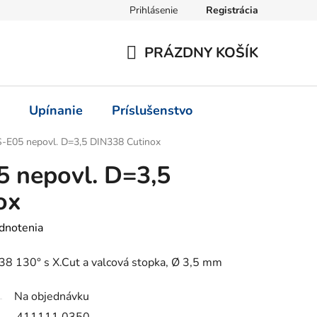
Prihlásenie
Registrácia
PRÁZDNY KOŠÍK
NÁKUPNÝ
KOŠÍK
Upínanie
Príslušenstvo
-E05 nepovl. D=3,5 DIN338 Cutinox
 nepovl. D=3,5
ox
dnotenia
8 130° s X.Cut a valcová stopka, Ø 3,5 mm
Na objednávku