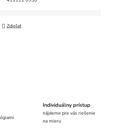
411111 0350
Zdieľať
Individuálny prístup
nájdeme pre vás riešenie
lógiami
na mieru