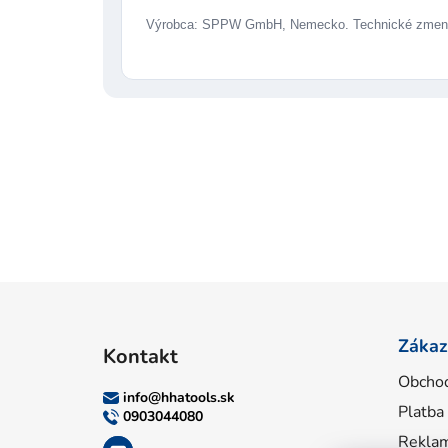
Výrobca: SPPW GmbH, Nemecko. Technické zmeny
Z
á
Zákaz
Kontakt
p
Obcho
ä
info
@
hhatools.sk
Platba
t
0903044080
i
Reklam