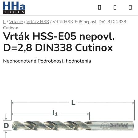
Prejsť
Hľadať
NÁKUP
na
KOŠÍK
obsah
Domov
/
Vŕtanie
/
Vrtáky HSS
/
Vrták HSS-E05 nepovl. D=2,8 DIN338
Cutinox
Vrták HSS-E05 nepovl.
D=2,8 DIN338 Cutinox
Priemerné
Neohodnotené
Podrobnosti hodnotenia
hodnotenie
produktu
je
0,0
z
5
hviezdičiek.