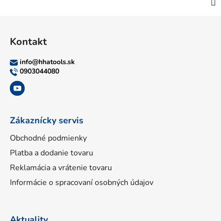
Z
á
Kontakt
p
ä
info
@
hhatools.sk
t
0903044080
i
e
Zákaznícky servis
Obchodné podmienky
Platba a dodanie tovaru
Reklamácia a vrátenie tovaru
Informácie o spracovaní osobných údajov
Aktuality