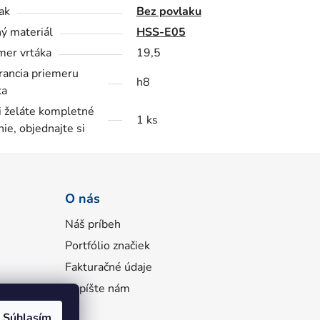
ak
Bez povlaku
ý materiál
HSS-E05
mer vrtáka
19,5
rancia priemeru
h8
ka
i želáte kompletné
1 ks
nie, objednajte si
O nás
Náš príbeh
Portfólio značiek
Fakturačné údaje
Napíšte nám
Súhlasím