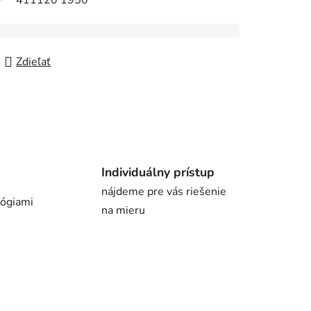
411120 1950
Zdieľať
Individuálny prístup
nájdeme pre vás riešenie
lógiami
na mieru