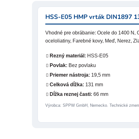
HSS-E05 HMP vrták DIN1897 13
Vhodné pre obrábanie: Ocele do 1400 N, O
oceloliatiny, Farebné kovy, Meď, Nerez, Zla
Rezný materiál:
HSS-E05
Povlak:
Bez povlaku
Priemer nástroja:
19,5 mm
Celková dĺžka:
131 mm
Dĺžka reznej časti:
66 mm
Výrobca: SPPW GmbH, Nemecko. Technické zmeny