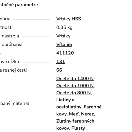
točné parametre
gória
Vrtáky HSS
tnosť
0.35 kg
 nástroja
Vrtáky
 obrábania
Vŕtanie
a
411120
ová dĺžka
131
a reznej časti
66
Ocele do 1400 N
,
Ocele do 1000 N
,
Ocele do 800 N
,
Liatiny a
baný materiál
oceloliatiny
,
Farebné
kovy
,
Meď
,
Nerez
,
Zlatiny farebných
kovov
,
Plasty