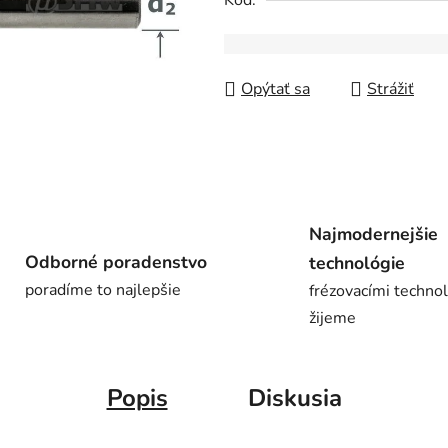
Kód:
z
5
hviezdičiek.
Opýtať sa
Strážiť
Najmodernejšie
Odborné poradenstvo
technológie
poradíme to najlepšie
frézovacími techno
žijeme
Popis
Diskusia