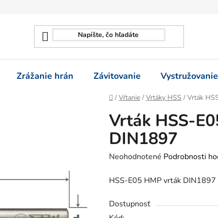
Zrážanie hrán
Závitovanie
Vystružovanie
Domov
/
Vŕtanie
/
Vrtáky HSS
/
Vrták HS
Vrták HSS-E0
DIN1897
Priemerné
Neohodnotené
Podrobnosti ho
hodnotenie
HSS-E05 HMP vrták DIN1897 1
produktu
je
Dostupnosť
0,0