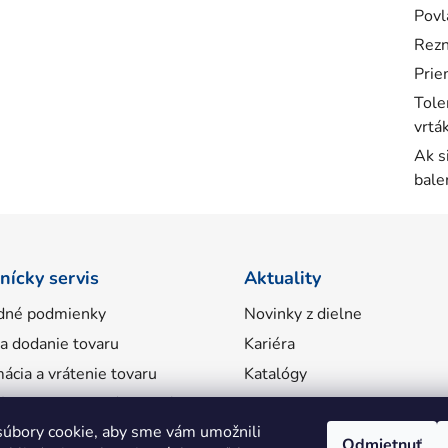
Povl
Rezn
Prie
Tole
vrtá
Ak s
bale
nícky servis
Aktuality
dné podmienky
Novinky z dielne
 a dodanie tovaru
Kariéra
ácia a vrátenie tovaru
Katalógy
ácie o spracovaní osobných
úbory cookie, aby sme vám umožnili
Odmietnuť