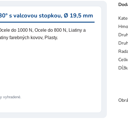
Doda
0° s valcovou stopkou, Ø 19,5 mm
Kate
Hmo
cele do 1000 N, Ocele do 800 N, Liatiny a
Druh
tiny farebných kovov, Plasty.
Druh
Rad
Celk
Dĺžk
 vyhradené.
Obrá