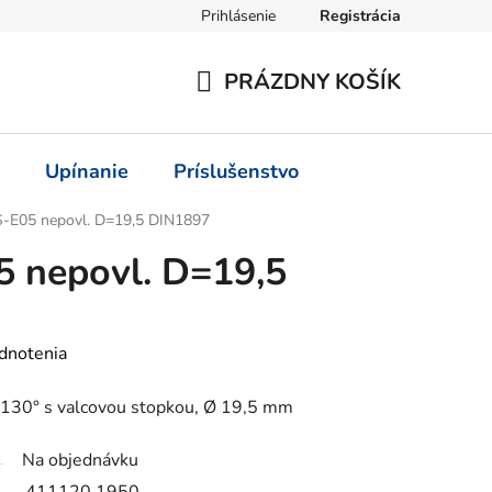
Prihlásenie
Registrácia
PRÁZDNY KOŠÍK
NÁKUPNÝ
KOŠÍK
Upínanie
Príslušenstvo
S-E05 nepovl. D=19,5 DIN1897
5 nepovl. D=19,5
dnotenia
30° s valcovou stopkou, Ø 19,5 mm
Na objednávku