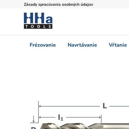
Prejsť
Zásady spracúvania osobných údajov
na
obsah
Frézovanie
Navrtávanie
Vŕtanie