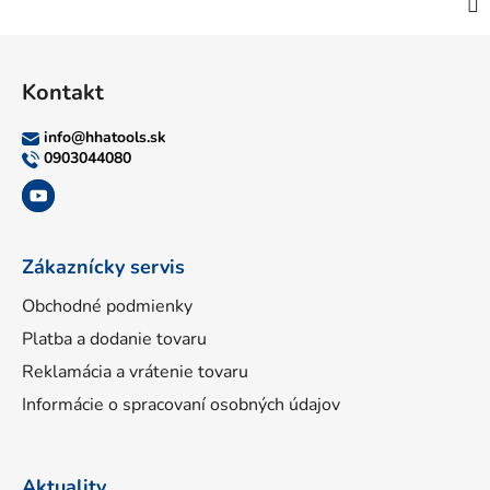
Z
á
Kontakt
p
ä
info
@
hhatools.sk
t
0903044080
i
e
Zákaznícky servis
Obchodné podmienky
Platba a dodanie tovaru
Reklamácia a vrátenie tovaru
Informácie o spracovaní osobných údajov
Aktuality