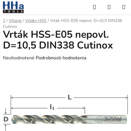
Prejsť
Hľadať
NÁKUP
na
KOŠÍK
obsah
Domov
/
Vŕtanie
/
Vrtáky HSS
/
Vrták HSS-E05 nepovl. D=10,5 DIN338
Cutinox
Vrták HSS-E05 nepovl.
D=10,5 DIN338 Cutinox
Priemerné
Neohodnotené
Podrobnosti hodnotenia
hodnotenie
produktu
je
0,0
z
5
hviezdičiek.