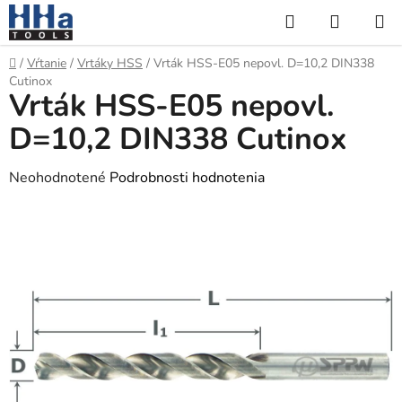
Prejsť
Hľadať
NÁKUP
na
KOŠÍK
obsah
Domov
/
Vŕtanie
/
Vrtáky HSS
/
Vrták HSS-E05 nepovl. D=10,2 DIN338
Cutinox
Vrták HSS-E05 nepovl.
D=10,2 DIN338 Cutinox
Priemerné
Neohodnotené
Podrobnosti hodnotenia
hodnotenie
produktu
je
0,0
z
5
hviezdičiek.