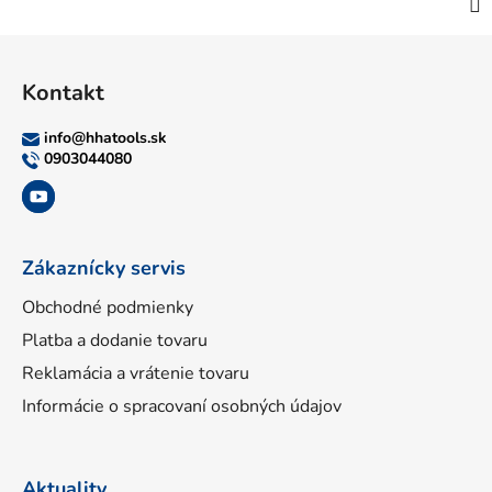
Z
á
Kontakt
p
ä
info
@
hhatools.sk
t
0903044080
i
e
Zákaznícky servis
Obchodné podmienky
Platba a dodanie tovaru
Reklamácia a vrátenie tovaru
Informácie o spracovaní osobných údajov
Aktuality