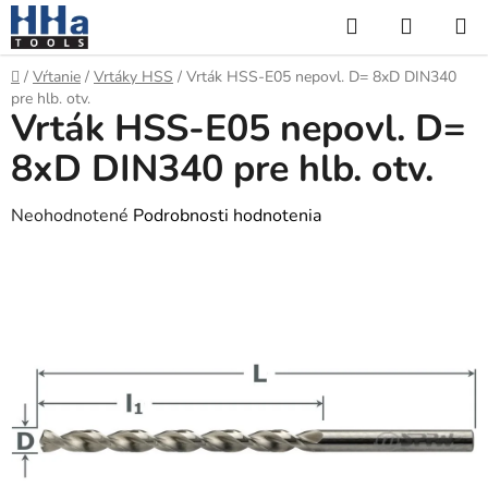
Prejsť
Hľadať
NÁKUP
na
KOŠÍK
obsah
Domov
/
Vŕtanie
/
Vrtáky HSS
/
Vrták HSS-E05 nepovl. D= 8xD DIN340
pre hlb. otv.
Vrták HSS-E05 nepovl. D=
8xD DIN340 pre hlb. otv.
Priemerné
Neohodnotené
Podrobnosti hodnotenia
hodnotenie
produktu
je
0,0
z
5
hviezdičiek.