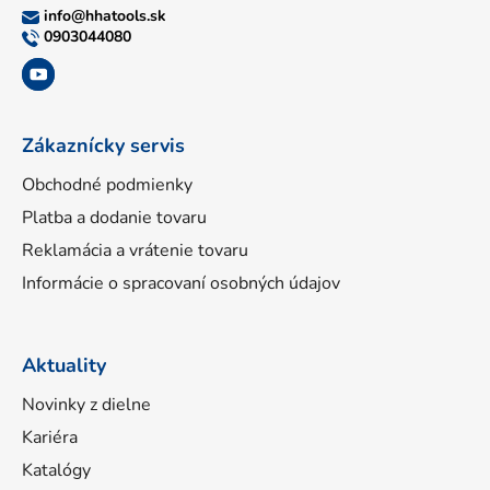
ä
info
@
hhatools.sk
t
0903044080
i
e
Zákaznícky servis
Obchodné podmienky
Platba a dodanie tovaru
Reklamácia a vrátenie tovaru
Informácie o spracovaní osobných údajov
Aktuality
Novinky z dielne
Kariéra
Katalógy