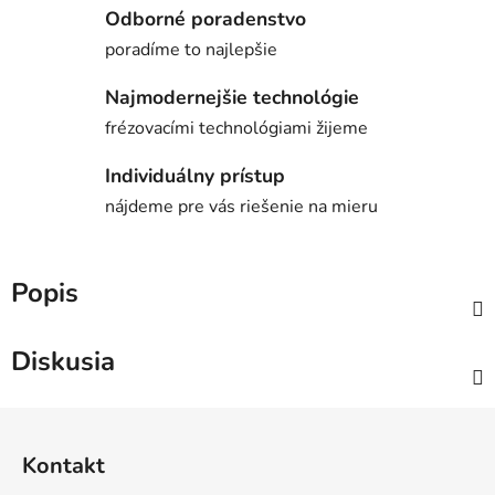
Odborné poradenstvo
poradíme to najlepšie
Najmodernejšie technológie
frézovacími technológiami žijeme
Individuálny prístup
nájdeme pre vás riešenie na mieru
Popis
Diskusia
Z
á
Kontakt
p