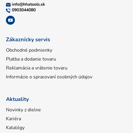
ä
info
@
hhatools.sk
t
0903044080
i
e
Zákaznícky servis
Obchodné podmienky
Platba a dodanie tovaru
Reklamácia a vrátenie tovaru
Informácie o spracovaní osobných údajov
Aktuality
Novinky z dielne
Kariéra
Katalógy