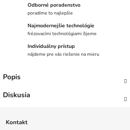
Odborné poradenstvo
poradíme to najlepšie
Najmodernejšie technológie
frézovacími technológiami žijeme
Individuálny prístup
nájdeme pre vás riešenie na mieru
Popis
Diskusia
Z
á
Kontakt
p