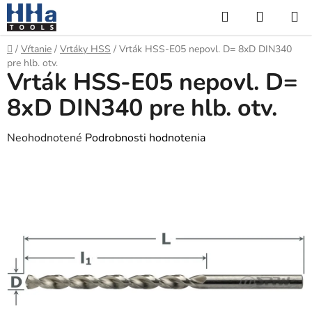
Prejsť
Hľadať
NÁKUP
na
KOŠÍK
obsah
Domov
/
Vŕtanie
/
Vrtáky HSS
/
Vrták HSS-E05 nepovl. D= 8xD DIN340
pre hlb. otv.
Vrták HSS-E05 nepovl. D=
8xD DIN340 pre hlb. otv.
Priemerné
Neohodnotené
Podrobnosti hodnotenia
hodnotenie
produktu
je
0,0
z
5
hviezdičiek.