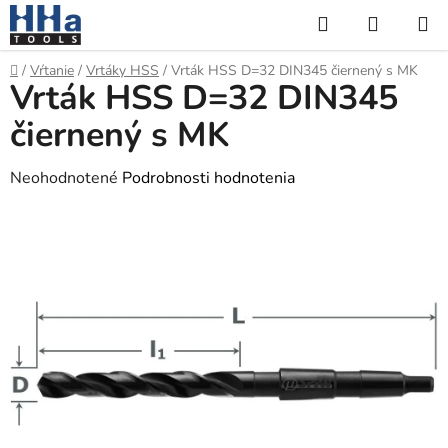
Prejsť
Hľadať
NÁKUP
na
KOŠÍK
obsah
Domov
/
Vŕtanie
/
Vrtáky HSS
/
Vrták HSS D=32 DIN345 čiernený s MK
Vrták HSS D=32 DIN345
čiernený s MK
Priemerné
Neohodnotené
Podrobnosti hodnotenia
hodnotenie
produktu
je
0,0
z
5
hviezdičiek.