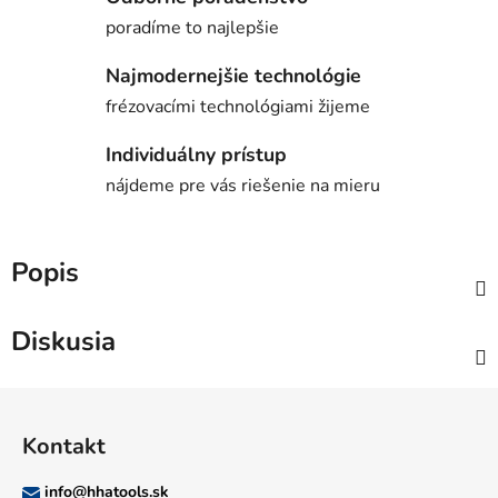
poradíme to najlepšie
Najmodernejšie technológie
frézovacími technológiami žijeme
Individuálny prístup
nájdeme pre vás riešenie na mieru
Popis
Diskusia
Z
á
Kontakt
p
ä
info
@
hhatools.sk