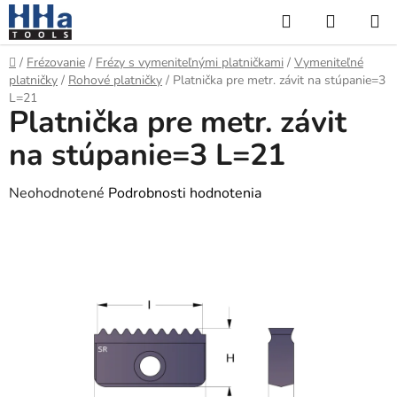
Prejsť
Hľadať
NÁKUP
na
KOŠÍK
obsah
Domov
/
Frézovanie
/
Frézy s vymeniteľnými platničkami
/
Vymeniteľné
platničky
/
Rohové platničky
/
Platnička pre metr. závit na stúpanie=3
L=21
Platnička pre metr. závit
na stúpanie=3 L=21
Priemerné
Neohodnotené
Podrobnosti hodnotenia
hodnotenie
produktu
je
0,0
z
5
hviezdičiek.