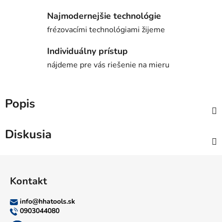
Najmodernejšie technológie
frézovacími technológiami žijeme
Individuálny prístup
nájdeme pre vás riešenie na mieru
Popis
Diskusia
Z
á
Kontakt
p
ä
info
@
hhatools.sk
t
0903044080