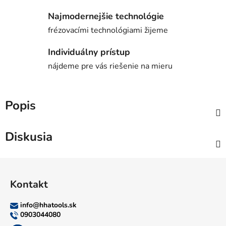
Najmodernejšie technológie
frézovacími technológiami žijeme
Individuálny prístup
nájdeme pre vás riešenie na mieru
Popis
Diskusia
Z
á
Kontakt
p
ä
info
@
hhatools.sk
t
0903044080