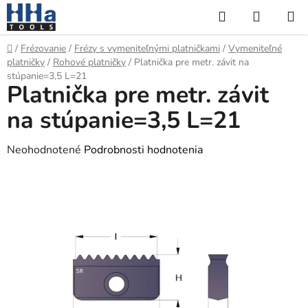
Prejsť
Hľadať
NÁKUP
na
KOŠÍK
obsah
Domov
/
Frézovanie
/
Frézy s vymeniteľnými platničkami
/
Vymeniteľné
platničky
/
Rohové platničky
/
Platnička pre metr. závit na
stúpanie=3,5 L=21
Platnička pre metr. závit
na stúpanie=3,5 L=21
Priemerné
Neohodnotené
Podrobnosti hodnotenia
hodnotenie
produktu
je
0,0
z
5
hviezdičiek.