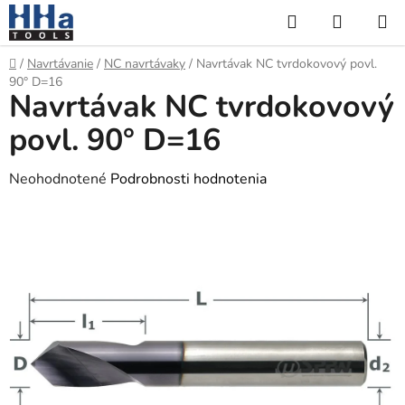
Prejsť
Hľadať
NÁKUP
na
KOŠÍK
obsah
Domov
/
Navrtávanie
/
NC navrtávaky
/
Navrtávak NC tvrdokovový povl.
90° D=16
Navrtávak NC tvrdokovový
povl. 90° D=16
Priemerné
Neohodnotené
Podrobnosti hodnotenia
hodnotenie
produktu
je
0,0
z
5
hviezdičiek.