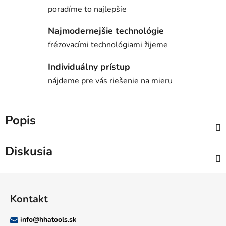
poradíme to najlepšie
Najmodernejšie technológie
frézovacími technológiami žijeme
Individuálny prístup
nájdeme pre vás riešenie na mieru
Popis
Diskusia
Z
á
Kontakt
p
ä
info
@
hhatools.sk