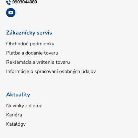
t
0903044080
i
e
Zákaznícky servis
Obchodné podmienky
Platba a dodanie tovaru
Reklamácia a vrátenie tovaru
Informácie o spracovaní osobných údajov
Aktuality
Novinky z dielne
Kariéra
Katalógy