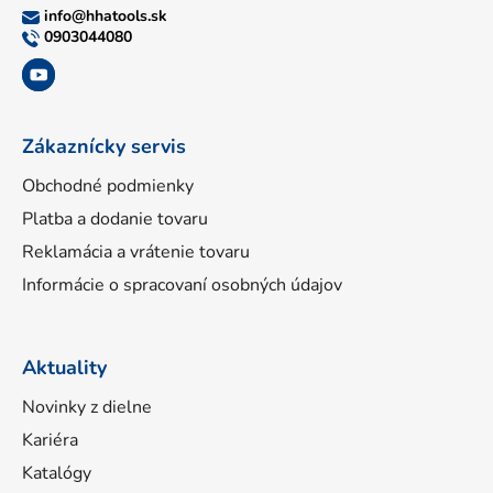
ä
info
@
hhatools.sk
t
0903044080
i
e
Zákaznícky servis
Obchodné podmienky
Platba a dodanie tovaru
Reklamácia a vrátenie tovaru
Informácie o spracovaní osobných údajov
Aktuality
Novinky z dielne
Kariéra
Katalógy