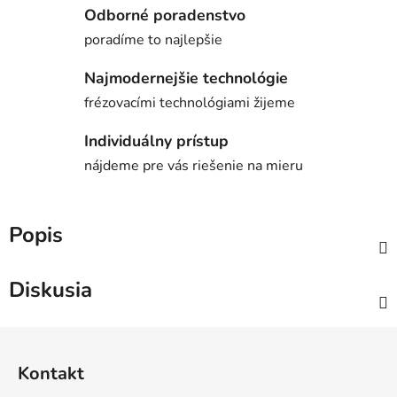
Odborné poradenstvo
poradíme to najlepšie
Najmodernejšie technológie
frézovacími technológiami žijeme
Individuálny prístup
nájdeme pre vás riešenie na mieru
Popis
Diskusia
Z
á
Kontakt
p