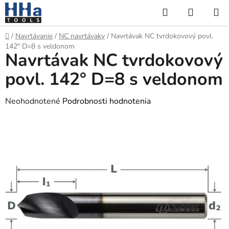
Prejsť
Hľadať
NÁKUP
na
KOŠÍK
obsah
Domov
/
Navrtávanie
/
NC navrtávaky
/
Navrtávak NC tvrdokovový povl.
142° D=8 s veldonom
Navrtávak NC tvrdokovový
povl. 142° D=8 s veldonom
Priemerné
Neohodnotené
Podrobnosti hodnotenia
hodnotenie
produktu
je
0,0
z
5
hviezdičiek.