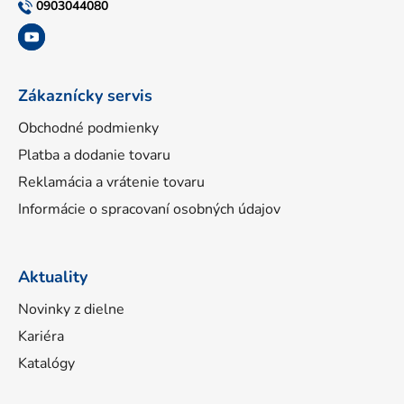
t
0903044080
i
e
Zákaznícky servis
Obchodné podmienky
Platba a dodanie tovaru
Reklamácia a vrátenie tovaru
Informácie o spracovaní osobných údajov
Aktuality
Novinky z dielne
Kariéra
Katalógy