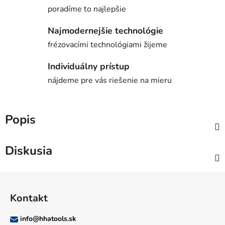
poradíme to najlepšie
Najmodernejšie technológie
frézovacími technológiami žijeme
Individuálny prístup
nájdeme pre vás riešenie na mieru
Popis
Diskusia
Z
á
Kontakt
p
ä
info
@
hhatools.sk