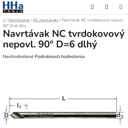
Prejsť
Hľadať
NÁKUP
na
KOŠÍK
obsah
Domov
/
Navrtávanie
/
NC navrtávaky
/
Navrtávak NC tvrdokovový nepovl.
90° D=6 dlhý
Navrtávak NC tvrdokovový
nepovl. 90° D=6 dlhý
Priemerné
Neohodnotené
Podrobnosti hodnotenia
hodnotenie
produktu
je
0,0
z
5
hviezdičiek.