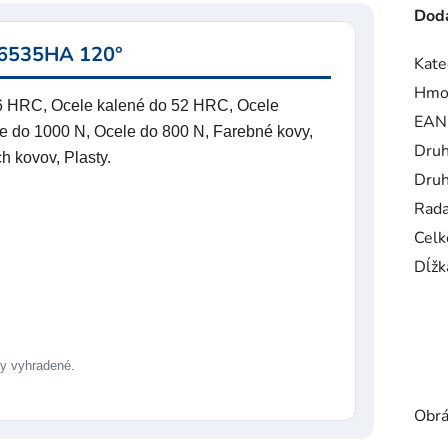
Doda
N6535HA 120°
Kate
Hmo
56 HRC, Ocele kalené do 52 HRC, Ocele
EAN
e do 1000 N, Ocele do 800 N, Farebné kovy,
Druh
h kovov, Plasty.
Druh
Rad
Celk
Dĺžk
 vyhradené.
Obrá