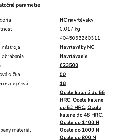
točné parametre
gória
NC navrtávaky
tnosť
0.017 kg
4045053260311
 nástroja
Navrtaváky NC
 obrábania
Navrtávanie
a
623500
ová dĺžka
50
a reznej časti
18
Ocele kalené do 56
HRC
,
Ocele kalené
do 52 HRC
,
Ocele
kalené do 48 HRC
,
Ocele do 1400 N
,
baný materiál
Ocele do 1000 N
,
Ocele do 800 N
,