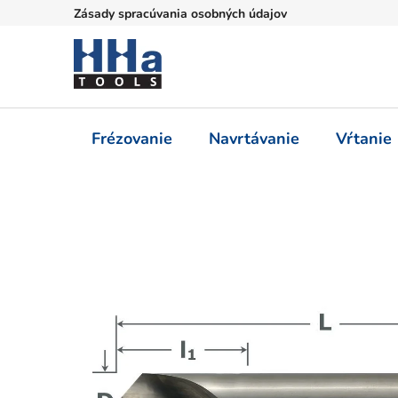
Prejsť
Zásady spracúvania osobných údajov
na
obsah
Frézovanie
Navrtávanie
Vŕtanie