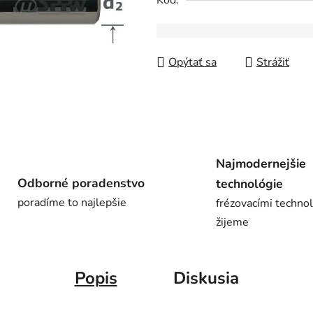
Kód:
z
5
hviezdičiek.
Opýtať sa
Strážiť
Najmodernejšie
Odborné poradenstvo
technológie
poradíme to najlepšie
frézovacími techno
žijeme
Popis
Diskusia