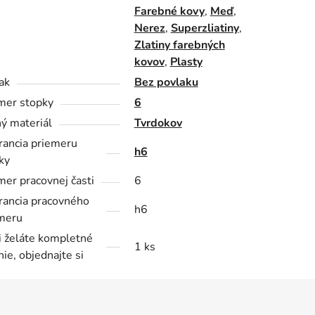
Farebné kovy
,
Meď
,
Nerez
,
Superzliatiny
,
Zlatiny farebných
kovov
,
Plasty
ak
Bez povlaku
mer stopky
6
ý materiál
Tvrdokov
rancia priemeru
h6
ky
mer pracovnej časti
6
rancia pracovného
h6
meru
i želáte kompletné
1 ks
nie, objednajte si