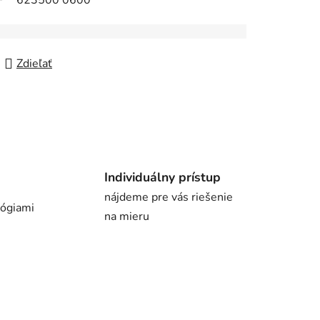
623500 0600
Zdieľať
Individuálny prístup
nájdeme pre vás riešenie
lógiami
na mieru