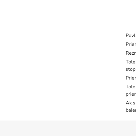
Povl
Prie
Rezn
Tole
stop
Prie
Tole
prie
Ak s
bale