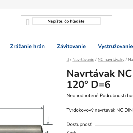
Zrážanie hrán
Závitovanie
Vystružovanie
Domov
/
Navrtávanie
/
NC navrtávaky
/
Na
Navrtávak NC 
120° D=6
Priemerné
Neohodnotené
Podrobnosti ho
hodnotenie
Tvrdokovový navrtavák NC D
produktu
je
Dostupnosť
0,0