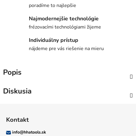
poradíme to najlepšie
Najmodernejšie technológie
frézovacími technológiami žijeme
Individuálny prístup
nájdeme pre vás riešenie na mieru
Popis
Diskusia
Z
á
Kontakt
p
ä
info
@
hhatools.sk