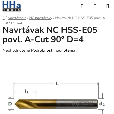
Prejsť
Hľadať
NÁKUP
na
KOŠÍK
obsah
Domov
/
Navrtávanie
/
NC navrtávaky
/
Navrtávak NC HSS-E05 povl. A-
Cut 90° D=4
Navrtávak NC HSS-E05
povl. A-Cut 90° D=4
Priemerné
Neohodnotené
Podrobnosti hodnotenia
hodnotenie
produktu
je
0,0
z
5
hviezdičiek.