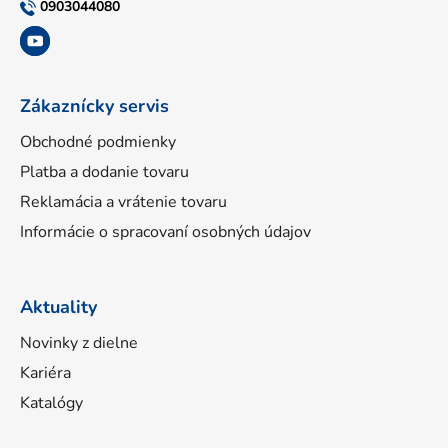
t
0903044080
i
e
Zákaznícky servis
Obchodné podmienky
Platba a dodanie tovaru
Reklamácia a vrátenie tovaru
Informácie o spracovaní osobných údajov
Aktuality
Novinky z dielne
Kariéra
Katalógy