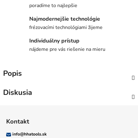
poradíme to najlepšie
Najmodernejšie technológie
frézovacími technológiami žijeme
Individuálny prístup
nájdeme pre vás riešenie na mieru
Popis
Diskusia
Z
á
Kontakt
p
ä
info
@
hhatools.sk