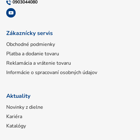
t
0903044080
i
e
Zákaznícky servis
Obchodné podmienky
Platba a dodanie tovaru
Reklamácia a vrátenie tovaru
Informácie o spracovaní osobných údajov
Aktuality
Novinky z dielne
Kariéra
Katalógy