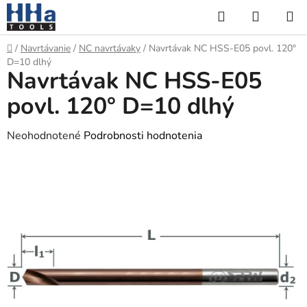
Prejsť
Hľadať
NÁKUP
na
KOŠÍK
obsah
Domov
/
Navrtávanie
/
NC navrtávaky
/
Navrtávak NC HSS-E05 povl. 120°
D=10 dlhý
Navrtávak NC HSS-E05
povl. 120° D=10 dlhý
Priemerné
Neohodnotené
Podrobnosti hodnotenia
hodnotenie
produktu
je
0,0
z
5
hviezdičiek.