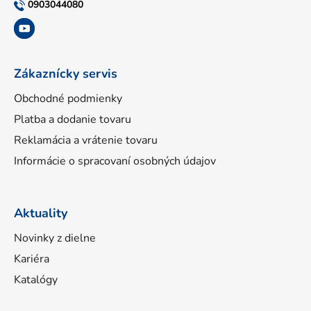
t
0903044080
i
e
Zákaznícky servis
Obchodné podmienky
Platba a dodanie tovaru
Reklamácia a vrátenie tovaru
Informácie o spracovaní osobných údajov
Aktuality
Novinky z dielne
Kariéra
Katalógy