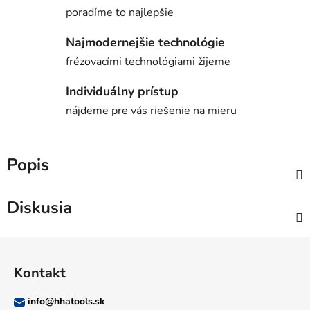
poradíme to najlepšie
Najmodernejšie technológie
frézovacími technológiami žijeme
Individuálny prístup
nájdeme pre vás riešenie na mieru
Popis
Diskusia
Z
á
Kontakt
p
ä
info
@
hhatools.sk