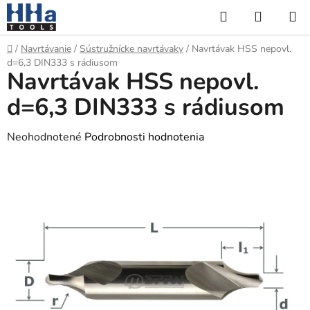
Prejsť
Hľadať
NÁKUP
na
KOŠÍK
obsah
Domov
/
Navrtávanie
/
Sústružnícke navrtávaky
/
Navrtávak HSS nepovl.
d=6,3 DIN333 s rádiusom
Navrtávak HSS nepovl.
d=6,3 DIN333 s rádiusom
Priemerné
Neohodnotené
Podrobnosti hodnotenia
hodnotenie
produktu
je
0,0
z
5
hviezdičiek.