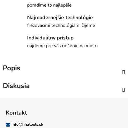
poradíme to najlepšie
Najmodernejšie technológie
frézovacími technológiami žijeme
Individuálny prístup
nájdeme pre vás riešenie na mieru
Popis
Diskusia
Z
á
Kontakt
p
ä
info
@
hhatools.sk