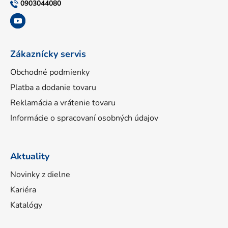
t
0903044080
i
e
Zákaznícky servis
Obchodné podmienky
Platba a dodanie tovaru
Reklamácia a vrátenie tovaru
Informácie o spracovaní osobných údajov
Aktuality
Novinky z dielne
Kariéra
Katalógy