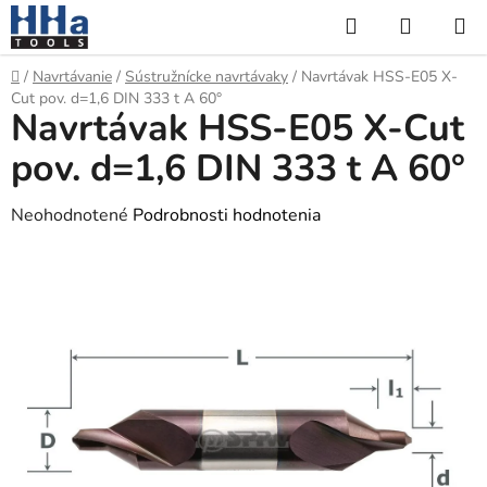
Prejsť
Hľadať
NÁKUP
na
KOŠÍK
obsah
Domov
/
Navrtávanie
/
Sústružnícke navrtávaky
/
Navrtávak HSS-E05 X-
Cut pov. d=1,6 DIN 333 t A 60°
Navrtávak HSS-E05 X-Cut
pov. d=1,6 DIN 333 t A 60°
Priemerné
Neohodnotené
Podrobnosti hodnotenia
hodnotenie
produktu
je
0,0
z
5
hviezdičiek.