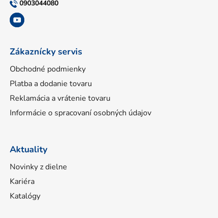
t
0903044080
i
e
Zákaznícky servis
Obchodné podmienky
Platba a dodanie tovaru
Reklamácia a vrátenie tovaru
Informácie o spracovaní osobných údajov
Aktuality
Novinky z dielne
Kariéra
Katalógy