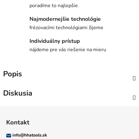
poradíme to najlepšie
Najmodernejšie technológie
frézovacími technológiami žijeme
Individuálny prístup
nájdeme pre vás riešenie na mieru
Popis
Diskusia
Z
á
Kontakt
p
ä
info
@
hhatools.sk