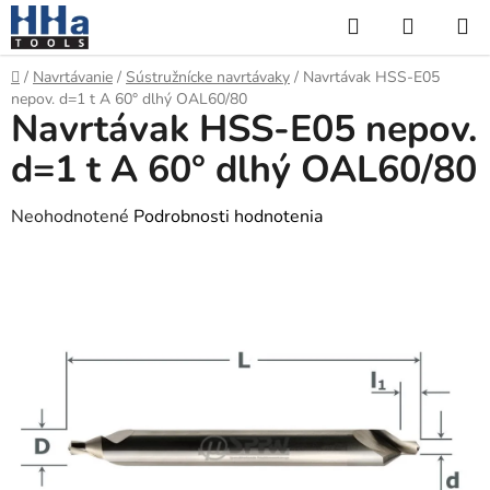
Prejsť
Hľadať
NÁKUP
na
KOŠÍK
obsah
Domov
/
Navrtávanie
/
Sústružnícke navrtávaky
/
Navrtávak HSS-E05
nepov. d=1 t A 60° dlhý OAL60/80
Navrtávak HSS-E05 nepov.
d=1 t A 60° dlhý OAL60/80
Priemerné
Neohodnotené
Podrobnosti hodnotenia
hodnotenie
produktu
je
0,0
z
5
hviezdičiek.