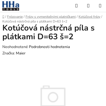
Prejsť
Hľadať
NÁKUP
na
KOŠÍK
obsah
Domov
/
Frézovanie
/
Frézy s vymeniteľnými platničkami
/
Kotúčové frézy
/
Kotúčová nástrčná píla s plátkami D=63 š=2
Kotúčová nástrčná píla s
plátkami D=63 š=2
Priemerné
Neohodnotené
Podrobnosti hodnotenia
hodnotenie
Značka:
Maier
produktu
je
0,0
z
5
hviezdičiek.