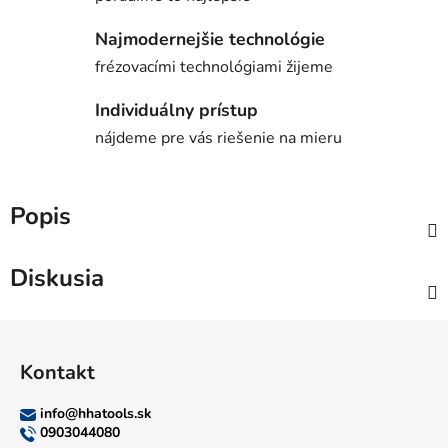
Najmodernejšie technológie
frézovacími technológiami žijeme
Individuálny prístup
nájdeme pre vás riešenie na mieru
Popis
Diskusia
Z
á
Kontakt
p
ä
info
@
hhatools.sk
t
0903044080