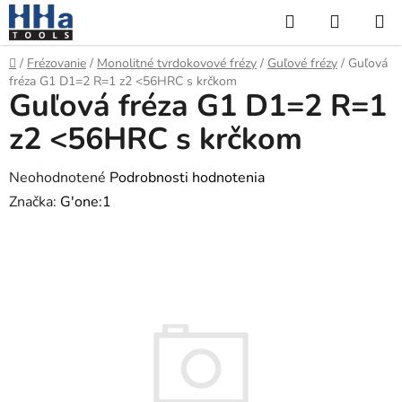
Prejsť
Hľadať
NÁKUP
na
KOŠÍK
obsah
Domov
/
Frézovanie
/
Monolitné tvrdokovové frézy
/
Guľové frézy
/
Guľová
fréza G1 D1=2 R=1 z2 <56HRC s krčkom
Guľová fréza G1 D1=2 R=1
z2 <56HRC s krčkom
Priemerné
Neohodnotené
Podrobnosti hodnotenia
hodnotenie
Značka:
G'one:1
produktu
je
0,0
z
5
hviezdičiek.