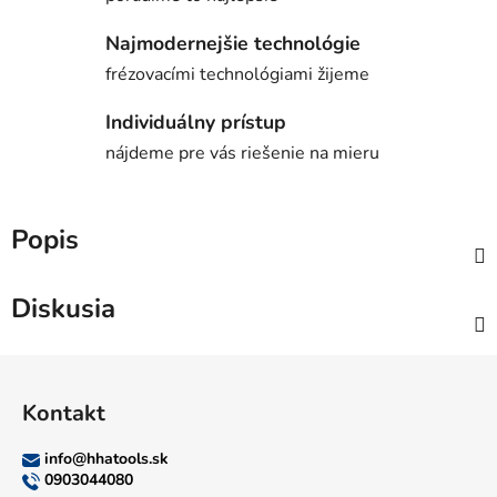
Najmodernejšie technológie
frézovacími technológiami žijeme
Individuálny prístup
nájdeme pre vás riešenie na mieru
Popis
Diskusia
Z
á
Kontakt
p
ä
info
@
hhatools.sk
t
0903044080