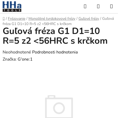
Prejsť
Hľadať
NÁKUP
na
KOŠÍK
obsah
Domov
/
Frézovanie
/
Monolitné tvrdokovové frézy
/
Guľové frézy
/
Guľová
fréza G1 D1=10 R=5 z2 <56HRC s krčkom
Guľová fréza G1 D1=10
R=5 z2 <56HRC s krčkom
Priemerné
Neohodnotené
Podrobnosti hodnotenia
hodnotenie
Značka:
G'one:1
produktu
je
0,0
z
5
hviezdičiek.