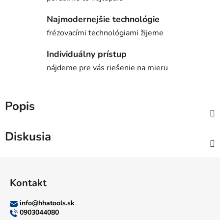
Najmodernejšie technológie
frézovacími technológiami žijeme
Individuálny prístup
nájdeme pre vás riešenie na mieru
Popis
Diskusia
Z
á
Kontakt
p
ä
info
@
hhatools.sk
t
0903044080