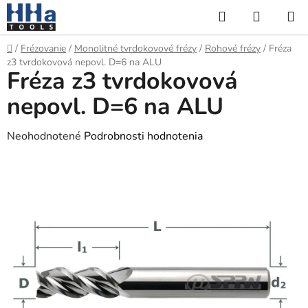
Prejsť
Hľadať
NÁKUP
na
KOŠÍK
obsah
Domov
/
Frézovanie
/
Monolitné tvrdokovové frézy
/
Rohové frézy
/
Fréza
z3 tvrdokovová nepovl. D=6 na ALU
Fréza z3 tvrdokovová
nepovl. D=6 na ALU
Priemerné
Neohodnotené
Podrobnosti hodnotenia
hodnotenie
produktu
je
0,0
z
5
hviezdičiek.