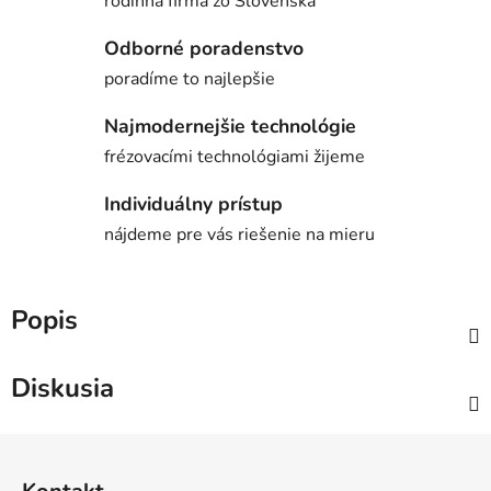
rodinná firma zo Slovenska
Odborné poradenstvo
poradíme to najlepšie
Najmodernejšie technológie
frézovacími technológiami žijeme
Individuálny prístup
nájdeme pre vás riešenie na mieru
Popis
Diskusia
Z
á