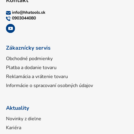
Kontakt
p
ä
info
@
hhatools.sk
t
0903044080
i
e
Zákaznícky servis
Obchodné podmienky
Platba a dodanie tovaru
Reklamácia a vrátenie tovaru
Informácie o spracovaní osobných údajov
Aktuality
Novinky z dielne
Kariéra