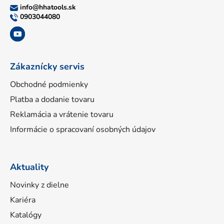
ä
info
@
hhatools.sk
t
0903044080
i
e
Zákaznícky servis
Obchodné podmienky
Platba a dodanie tovaru
Reklamácia a vrátenie tovaru
Informácie o spracovaní osobných údajov
Aktuality
Novinky z dielne
Kariéra
Katalógy