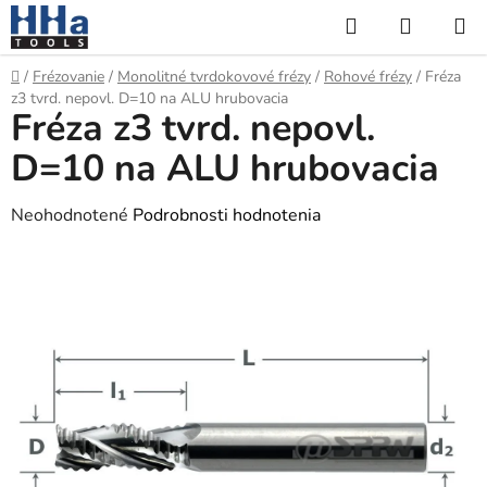
Prejsť
Hľadať
NÁKUP
na
KOŠÍK
obsah
Domov
/
Frézovanie
/
Monolitné tvrdokovové frézy
/
Rohové frézy
/
Fréza
z3 tvrd. nepovl. D=10 na ALU hrubovacia
Fréza z3 tvrd. nepovl.
D=10 na ALU hrubovacia
Priemerné
Neohodnotené
Podrobnosti hodnotenia
hodnotenie
produktu
je
0,0
z
5
hviezdičiek.