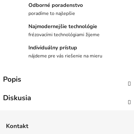
Odborné poradenstvo
poradíme to najlepšie
Najmodernejšie technológie
frézovacími technológiami žijeme
Individuálny prístup
nájdeme pre vás riešenie na mieru
Popis
Diskusia
Z
á
Kontakt
p