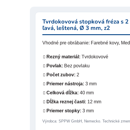
Tvrdokovová stopková fréza s 2 z
ľavá, leštená, Ø 3 mm, z2
Vhodné pre obrábanie: Farebné kovy, Meď, 
Rezný materiál:
Tvrdokovové
Povlak:
Bez povlaku
Počet zubov:
2
Priemer nástroja:
3 mm
Celková dĺžka:
40 mm
Dĺžka reznej časti:
12 mm
Priemer stopky:
3 mm
Výrobca: SPPW GmbH, Nemecko. Technické zmeny