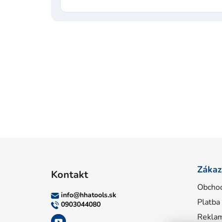
Z
á
Zákaz
Kontakt
p
Obcho
ä
info
@
hhatools.sk
Platba
t
0903044080
i
Reklam