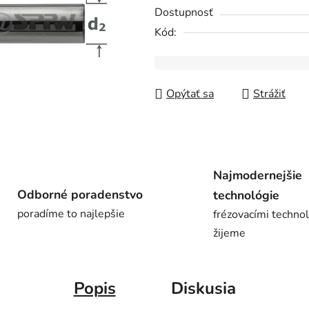
0,0
Dostupnosť
z
Kód:
5
hviezdičiek.
Opýtať sa
Strážiť
Najmodernejšie
Odborné poradenstvo
technológie
poradíme to najlepšie
frézovacími techno
žijeme
Popis
Diskusia