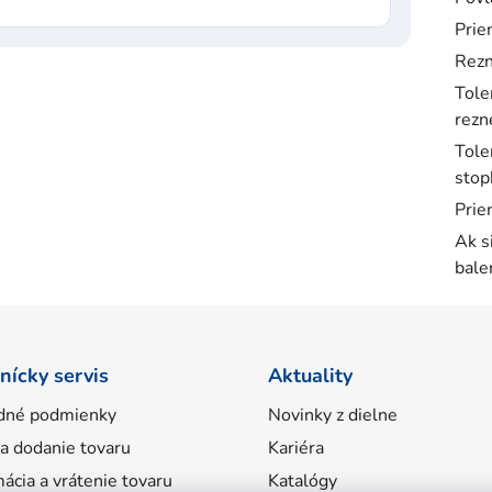
Prie
Rezn
Tole
rezne
Tole
stop
Prie
Ak s
bale
nícky servis
Aktuality
dné podmienky
Novinky z dielne
 a dodanie tovaru
Kariéra
ácia a vrátenie tovaru
Katalógy