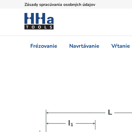
Prejsť
Zásady spracúvania osobných údajov
na
obsah
Frézovanie
Navrtávanie
Vŕtanie