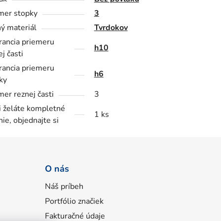
mer stopky
3
ý materiál
Tvrdokov
rancia priemeru
h10
j časti
rancia priemeru
h6
ky
mer reznej časti
3
i želáte kompletné
1 ks
nie, objednajte si
O nás
Náš príbeh
Portfólio značiek
Fakturačné údaje