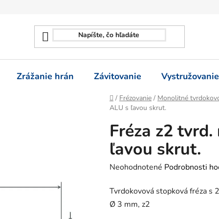
Zrážanie hrán
Závitovanie
Vystružovanie
Domov
/
Frézovanie
/
Monolitné tvrdokovo
ALU s ľavou skrut.
Fréza z2 tvrd
ľavou skrut.
Priemerné
Neohodnotené
Podrobnosti ho
hodnotenie
Tvrdokovová stopková fréza s 2 z
produktu
Ø 3 mm, z2
je