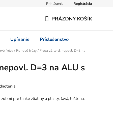
Prihlásenie
Registrácia
PRÁZDNY KOŠÍK
NÁKUPNÝ
KOŠÍK
Upínanie
Príslušenstvo
vé frézy
/
Rohové frézy
/
Fréza z2 tvrd. nepovl. D=3 na
. nepovl. D=3 na ALU s
dnotenia
ubmi pre ľahké zliatiny a plasty, ľavá, leštená,