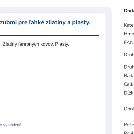
Doda
ubmi pre ľahké zliatiny a plasty,
Kate
Hmo
EAN
Zlatiny farebných kovov, Plasty.
Druh
Druh
Rad
Celk
Dĺžk
Obrá
Poče
 vyhradené.
Povl