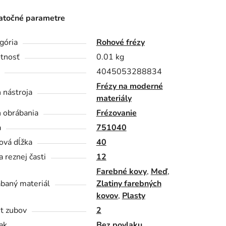
točné parametre
gória
Rohové frézy
tnosť
0.01 kg
4045053288834
Frézy na moderné
 nástroja
materiály
 obrábania
Frézovanie
a
751040
ová dĺžka
40
a reznej časti
12
Farebné kovy
,
Meď
,
baný materiál
Zlatiny farebných
kovov
,
Plasty
t zubov
2
ak
Bez povlaku