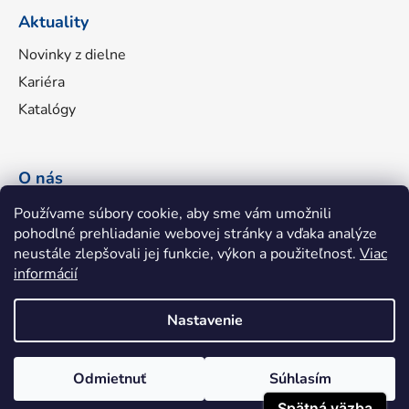
Aktuality
Novinky z dielne
Kariéra
Katalógy
O nás
Náš príbeh
Používame súbory cookie, aby sme vám umožnili
pohodlné prehliadanie webovej stránky a vďaka analýze
Portfólio značiek
neustále zlepšovali jej funkcie, výkon a použiteľnosť.
Viac
Fakturačné údaje
informácií
Napíšte nám
Nastavenie
Odmietnuť
Súhlasím
Shoptet
|
mime digital
Copyright 2026
hhatools.sk
. Všetky práva vyhradené.