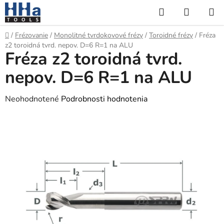
Prejsť
Hľadať
NÁKUP
na
KOŠÍK
obsah
Domov
/
Frézovanie
/
Monolitné tvrdokovové frézy
/
Toroidné frézy
/
Fréza
z2 toroidná tvrd. nepov. D=6 R=1 na ALU
Fréza z2 toroidná tvrd.
nepov. D=6 R=1 na ALU
Priemerné
Neohodnotené
Podrobnosti hodnotenia
hodnotenie
produktu
je
0,0
z
5
hviezdičiek.