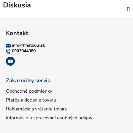
Diskusia
Z
á
Kontakt
p
ä
info
@
hhatools.sk
t
0903044080
i
e
Zákaznícky servis
Obchodné podmienky
Platba a dodanie tovaru
Reklamácia a vrátenie tovaru
Informácie o spracovaní osobných údajov