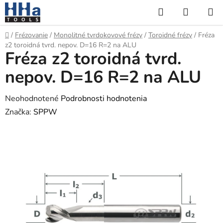
Prejsť
Hľadať
NÁKUP
na
KOŠÍK
obsah
Domov
/
Frézovanie
/
Monolitné tvrdokovové frézy
/
Toroidné frézy
/
Fréza
z2 toroidná tvrd. nepov. D=16 R=2 na ALU
Fréza z2 toroidná tvrd.
nepov. D=16 R=2 na ALU
Priemerné
Neohodnotené
Podrobnosti hodnotenia
hodnotenie
Značka:
SPPW
produktu
je
0,0
z
5
hviezdičiek.