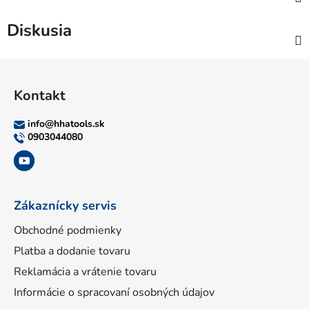
Diskusia
Z
á
Kontakt
p
ä
info
@
hhatools.sk
t
0903044080
i
e
Zákaznícky servis
Obchodné podmienky
Platba a dodanie tovaru
Reklamácia a vrátenie tovaru
Informácie o spracovaní osobných údajov