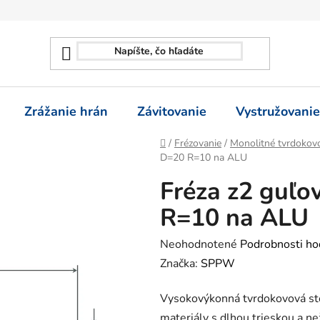
Zrážanie hrán
Závitovanie
Vystružovanie
Domov
/
Frézovanie
/
Monolitné tvrdokovo
D=20 R=10 na ALU
Fréza z2 guľo
R=10 na ALU
Priemerné
Neohodnotené
Podrobnosti ho
hodnotenie
Značka:
SPPW
produktu
Vysokovýkonná tvrdokovová sto
je
materiály s dlhou trieskou a n