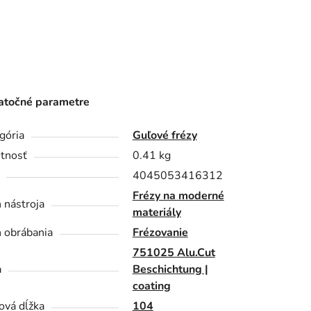
točné parametre
gória
Guľové frézy
tnosť
0.41 kg
4045053416312
Frézy na moderné
 nástroja
materiály
 obrábania
Frézovanie
751025 Alu.Cut
a
Beschichtung |
coating
ová dĺžka
104