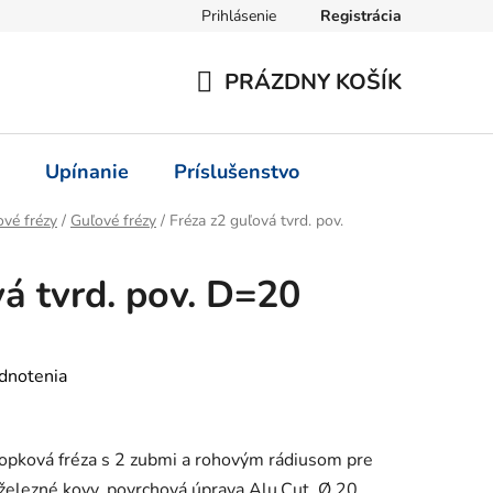
Prihlásenie
Registrácia
PRÁZDNY KOŠÍK
NÁKUPNÝ
KOŠÍK
Upínanie
Príslušenstvo
vé frézy
/
Guľové frézy
/
Fréza z2 guľová tvrd. pov.
vá tvrd. pov. D=20
dnotenia
pková fréza s 2 zubmi a rohovým rádiusom pre
eželezné kovy, povrchová úprava Alu.Cut, Ø 20