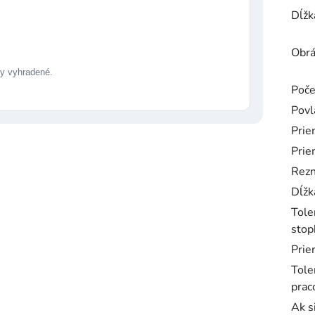
Dĺžk
Obrá
 vyhradené.
Poče
Povl
Prie
Prie
Rezn
Dĺžk
Tole
stop
Prie
Tole
prac
Ak s