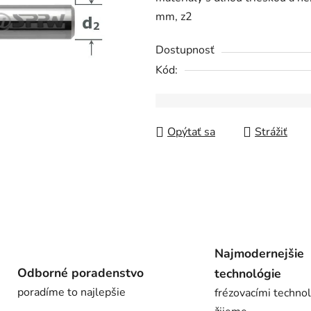
0,0
mm, z2
z
5
Dostupnosť
hviezdičiek.
Kód:
Opýtať sa
Strážiť
Najmodernejšie
Odborné poradenstvo
technológie
poradíme to najlepšie
frézovacími techno