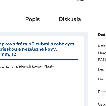
žijeme
Popis
Diskusia
Doda
pková fréza s 2 zubmi a rohovým
Kate
trieskou a neželezné kovy,
Hmo
 mm, z2
EAN
Zlatiny farebných kovov, Plasty.
Druh
Druh
Rad
Celk