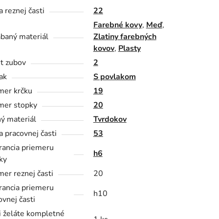
a reznej časti
22
Farebné kovy
,
Meď
,
baný materiál
Zlatiny farebných
kovov
,
Plasty
t zubov
2
ak
S povlakom
mer krčku
19
mer stopky
20
ý materiál
Tvrdokov
a pracovnej časti
53
rancia priemeru
h6
ky
mer reznej časti
20
rancia priemeru
h10
ovnej časti
i želáte kompletné