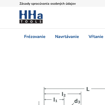
Prejsť
Zásady spracúvania osobných údajov
na
obsah
Frézovanie
Navrtávanie
Vŕtanie