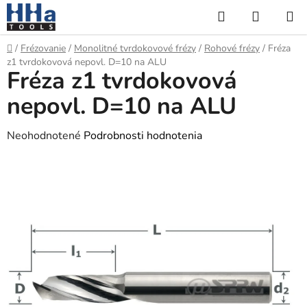
Prejsť
Hľadať
NÁKUP
na
KOŠÍK
obsah
Domov
/
Frézovanie
/
Monolitné tvrdokovové frézy
/
Rohové frézy
/
Fréza
z1 tvrdokovová nepovl. D=10 na ALU
Fréza z1 tvrdokovová
nepovl. D=10 na ALU
Priemerné
Neohodnotené
Podrobnosti hodnotenia
hodnotenie
produktu
je
0,0
z
5
hviezdičiek.