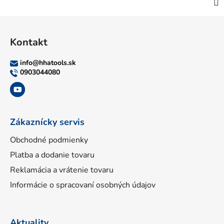
Z
á
Kontakt
p
ä
info
@
hhatools.sk
t
0903044080
i
e
Zákaznícky servis
Obchodné podmienky
Platba a dodanie tovaru
Reklamácia a vrátenie tovaru
Informácie o spracovaní osobných údajov
Aktuality