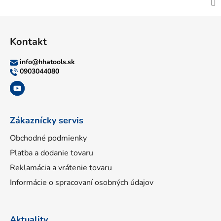
Z
á
Kontakt
p
ä
info
@
hhatools.sk
t
0903044080
i
e
Zákaznícky servis
Obchodné podmienky
Platba a dodanie tovaru
Reklamácia a vrátenie tovaru
Informácie o spracovaní osobných údajov
Aktuality