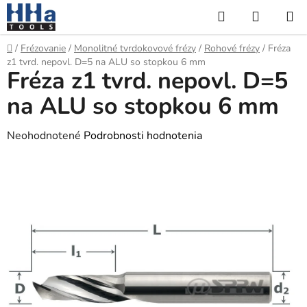
Prejsť
Hľadať
NÁKUP
na
KOŠÍK
obsah
Domov
/
Frézovanie
/
Monolitné tvrdokovové frézy
/
Rohové frézy
/
Fréza
z1 tvrd. nepovl. D=5 na ALU so stopkou 6 mm
Fréza z1 tvrd. nepovl. D=5
na ALU so stopkou 6 mm
Priemerné
Neohodnotené
Podrobnosti hodnotenia
hodnotenie
produktu
je
0,0
z
5
hviezdičiek.